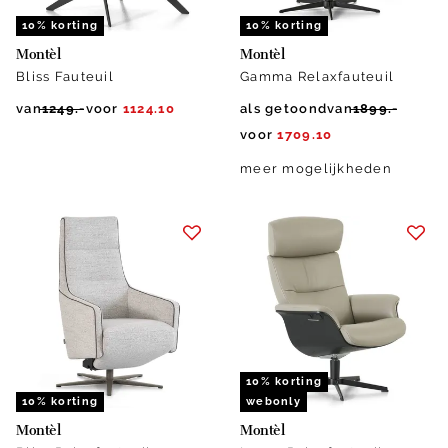
10% korting
10% korting
Montèl
Montèl
Bliss Fauteuil
Gamma Relaxfauteuil
van
1249.-
voor
1124.10
als getoond
van
1899.-
voor
1709.10
meer mogelijkheden
10% korting
10% korting
webonly
Montèl
Montèl