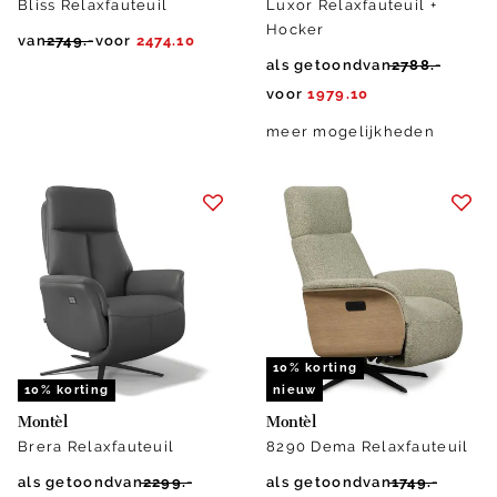
Bliss Relaxfauteuil
Luxor Relaxfauteuil +
Hocker
van
2749.-
voor
2474.10
als getoond
van
2788.-
voor
1979.10
meer mogelijkheden
10% korting
10% korting
nieuw
Montèl
Montèl
Brera Relaxfauteuil
8290 Dema Relaxfauteuil
als getoond
van
2299.-
als getoond
van
1749.-