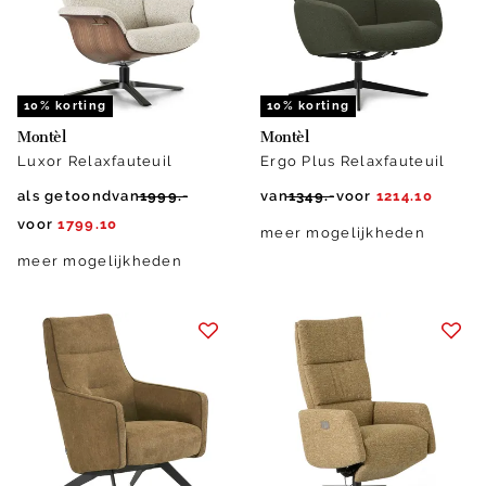
10% korting
10% korting
Montèl
Montèl
Luxor Relaxfauteuil
Ergo Plus Relaxfauteuil
als getoond
van
1999.-
van
1349.-
voor
1214.10
voor
1799.10
meer mogelijkheden
meer mogelijkheden