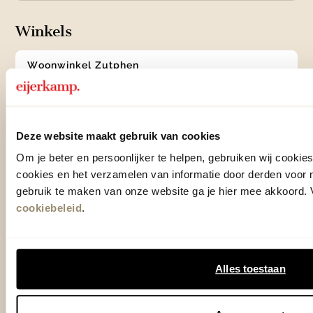
Winkels
Woonwinkel Zutphen
Adres & Openingstijden
Woonwinkel Veenendaal
Adres & Openingstijden
Deze website maakt gebruik van cookies
Outlet Zutphen
Adres & Openingstijden
Om je beter en persoonlijker te helpen, gebruiken wij cooki
cookies en het verzamelen van informatie door derden voor 
gebruik te maken van onze website ga je hier mee akkoord. V
cookiebeleid
.
TrustScore
4.7
| 15536 reviews
Klantenservice
Alles toestaan
Over Eijerkamp