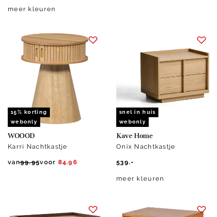
meer kleuren
15% korting
snel in huis
webonly
webonly
WOOOD
Kave Home
Karri Nachtkastje
Onix Nachtkastje
van
99.95
voor
84.96
539.-
meer kleuren