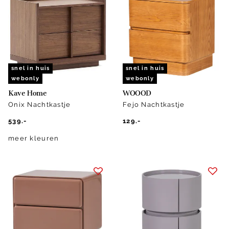
snel in huis
snel in huis
webonly
webonly
Kave Home
WOOOD
Onix Nachtkastje
Fejo Nachtkastje
539.-
129.-
meer kleuren