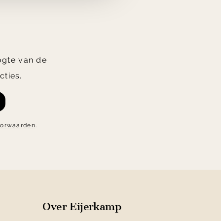
oogte van de
cties.
oorwaarden
.
Over Eijerkamp