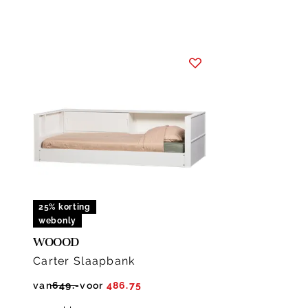
25% korting
webonly
WOOOD
Carter Slaapbank
van
649.-
voor
486.75