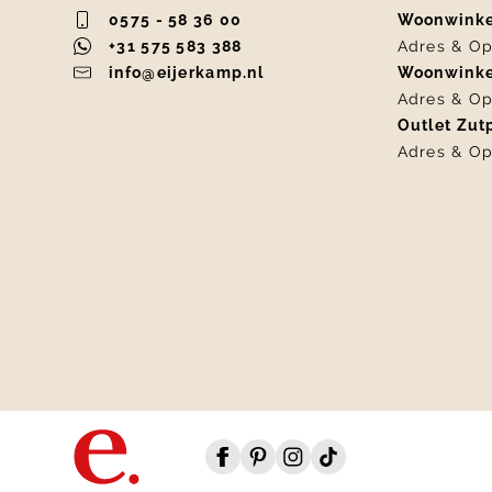
0575 - 58 36 00
Woonwink
+31 575 583 388
Adres & Op
info@eijerkamp.nl
Woonwink
Adres & Op
Outlet Zu
Adres & Op