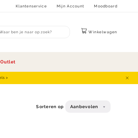
Klantenservice
Mijn Account
Moodboard
Winkelwagen
bmit search
s
Outlet
els >
Sluit
Sorteren op
Aanbevolen