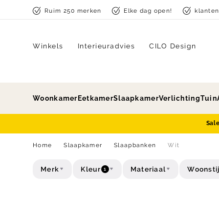
Skip to content
Ruim 250 merken
Elke dag open!
klante
Winkels
Interieuradvies
CILO Design
Woonkamer
Eetkamer
Slaapkamer
Verlichting
Tuin
Sal
Home
Slaapkamer
Slaapbanken
Wit
Merk
Kleur
Materiaal
Woonstij
1