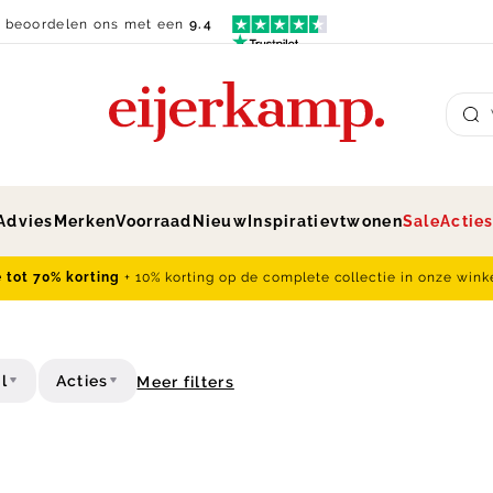
n beoordelen ons met een
9.4
Su
Advies
Merken
Voorraad
Nieuw
Inspiratie
vtwonen
Sale
Actie
e tot 70% korting
+ 10% korting op de complete collectie in onze wink
l
Acties
Meer filters