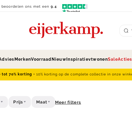
n beoordelen ons met een
9.4
Su
Advies
Merken
Voorraad
Nieuw
Inspiratie
vtwonen
Sale
Actie
e tot 70% korting
+ 10% korting op de complete collectie in onze wink
t
Prijs
Maat
Meer filters