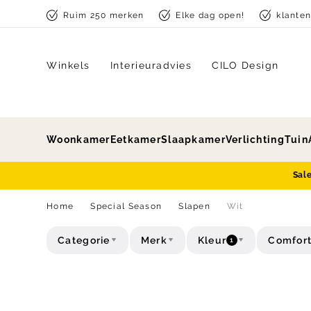
Skip to content
Ruim 250 merken
Elke dag open!
klante
Winkels
Interieuradvies
CILO Design
Woonkamer
Eetkamer
Slaapkamer
Verlichting
Tuin
Sal
Home
Special Season
Slapen
Wit
Categorie
Merk
Kleur
Comfor
1