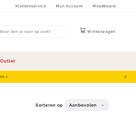
Klantenservice
Mijn Account
Moodboard
Winkelwagen
bmit search
s
Outlet
els >
Sluit
Sorteren op
Aanbevolen