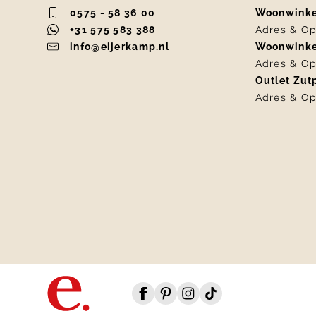
0575 - 58 36 00
Woonwink
+31 575 583 388
Adres & Op
info@eijerkamp.nl
Woonwink
Adres & Op
Outlet Zu
Adres & Op