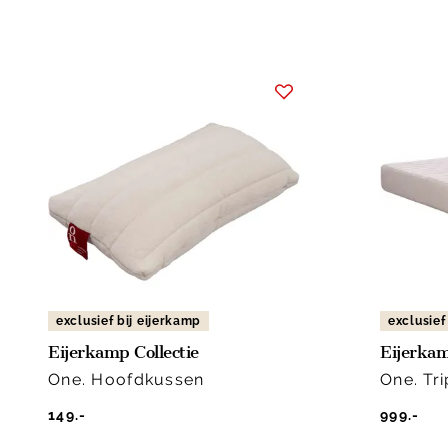
exclusief bij eijerkamp
exclusief
Eijerkamp Collectie
Eijerkam
One. Hoofdkussen
One. Tr
149.-
999.-