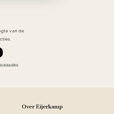
oogte van de
cties.
oorwaarden
.
Over Eijerkamp