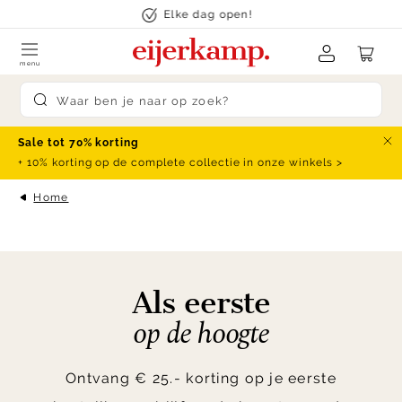
Skip to content
Elke dag open!
menu
Submit search
Sale tot 70% korting
Slu
+ 10% korting op de complete collectie in onze winkels >
Home
Item
1
of
Als eerste
0
op de hoogte
Ontvang € 25.- korting op je eerste