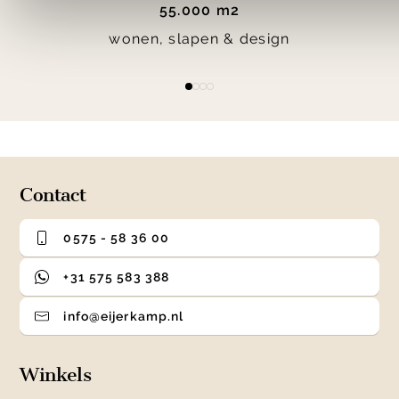
55.000 m2
wonen, slapen & design
Item
item
item
item
item
1
0
1
2
3
of
4
Contact
0575 - 58 36 00
+31 575 583 388
info@eijerkamp.nl
Winkels