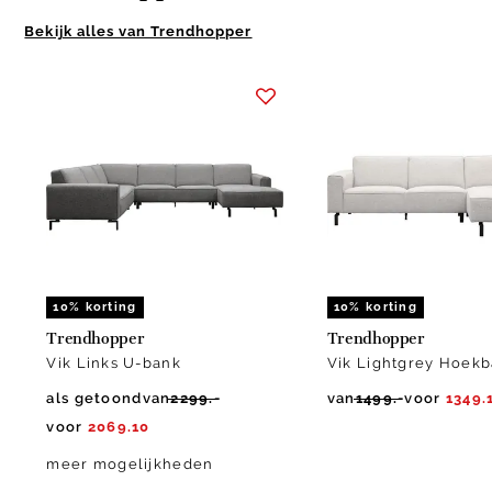
Bekijk alles van Trendhopper
Item
1
of
10
10% korting
10% korting
Trendhopper
Trendhopper
Vik Links U-bank
Vik Lightgrey Hoek
als getoond
van
2299.-
van
1499.-
voor
1349.
voor
2069.10
meer mogelijkheden