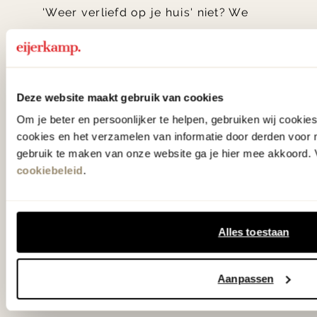
'Weer verliefd op je huis' niet? We
hebben met liefde de mooiste woon-,
slaap- en designcollecties
samengesteld met de mooiste
Deze website maakt gebruik van cookies
klassiekers en de nieuwste ontwerpen
Om je beter en persoonlijker te helpen, gebruiken wij cooki
in verrassende materialen en kleuren!
cookies en het verzamelen van informatie door derden voor 
gebruik te maken van onze website ga je hier mee akkoord. V
Bekijk onze openingstijden en
cookiebeleid
.
bereken je route.
Woonwinkel Zutphen
Alles toestaan
Woonwinkel Veenendaal
Aanpassen