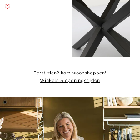
Item
1
of
9
Eerst zien? kom woonshoppen!
Winkels & openingstijden