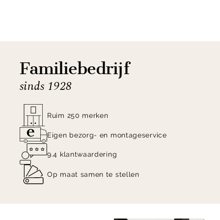
Geniet van de ideale eetkamertafel
en shop de
Trendhopper Viano Eettafel online of bezoek onze
woonwinkel in Veenendaal!
Familiebedrijf
sinds 1928
Ruim 250 merken
Eigen bezorg- en montageservice
9.4 klantwaardering
Op maat samen te stellen