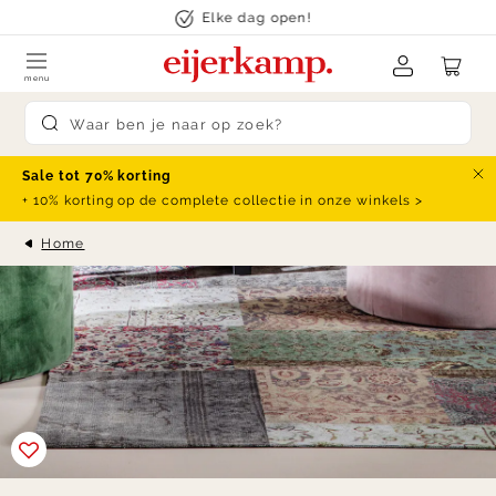
Skip to content
Elke dag open!
menu
Submit search
Sale tot 70% korting
Slu
+ 10% korting op de complete collectie in onze winkels >
Home