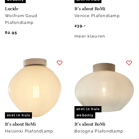
Lucide
It's about RoMi
Wolfram Goud
Venice Plafondlamp
Plafondlamp
239.-
62.95
meer kleuren
snel in huis
snel in huis
webonly
It's about RoMi
It's about RoMi
Helsinki Plafondlamp
Bologna Plafondlamp