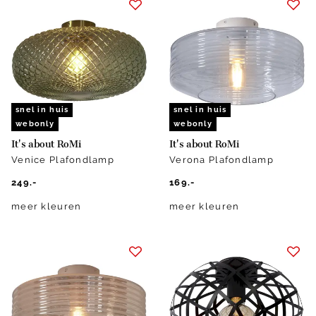
snel in huis
snel in huis
webonly
webonly
It's about RoMi
It's about RoMi
Venice Plafondlamp
Verona Plafondlamp
249.-
169.-
meer kleuren
meer kleuren