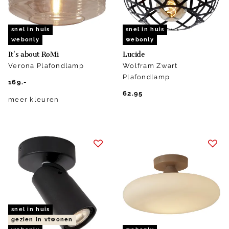
snel in huis
snel in huis
webonly
webonly
It's about RoMi
Lucide
Verona Plafondlamp
Wolfram Zwart
Plafondlamp
169.-
62.95
meer kleuren
snel in huis
gezien in vtwonen