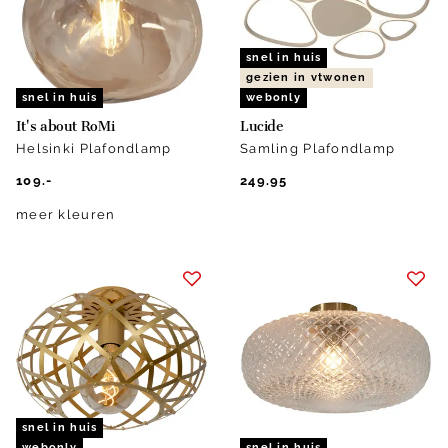
snel in huis
gezien in vtwonen
snel in huis
webonly
It's about RoMi
Lucide
Helsinki Plafondlamp
Samling Plafondlamp
109.-
249.95
meer kleuren
snel in huis
webonly
snel in huis