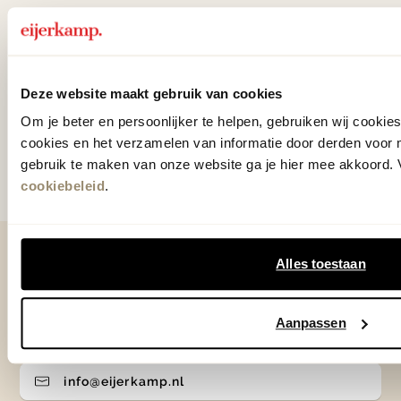
verrassende acties.
Deze website maakt gebruik van cookies
Aanmelden
Om je beter en persoonlijker te helpen, gebruiken wij cooki
cookies en het verzamelen van informatie door derden voor 
Door te abonneren op onze nieuwsbrief, ga je akkoord
gebruik te maken van onze website ga je hier mee akkoord. V
met onze
Algemene voorwaarden
.
cookiebeleid
.
Contact
Alles toestaan
0575 - 58 36 00
Aanpassen
+31 575 583 388
info@eijerkamp.nl