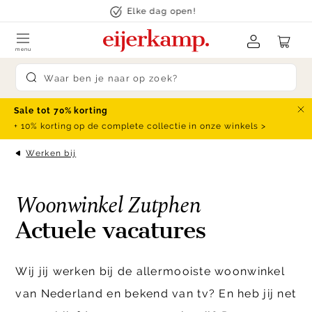
Skip to content
Elke dag open!
menu
Submit search
Sale tot 70% korting
Slu
+ 10% korting op de complete collectie in onze winkels >
Werken bij
Woonwinkel Zutphen
Actuele vacatures
Wij jij werken bij de allermooiste woonwinkel
van Nederland en bekend van tv? En heb jij net