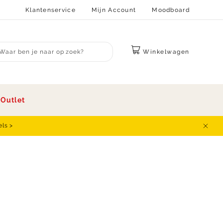
Klantenservice
Mijn Account
Moodboard
Winkelwagen
bmit search
s
Outlet
els >
Sluit