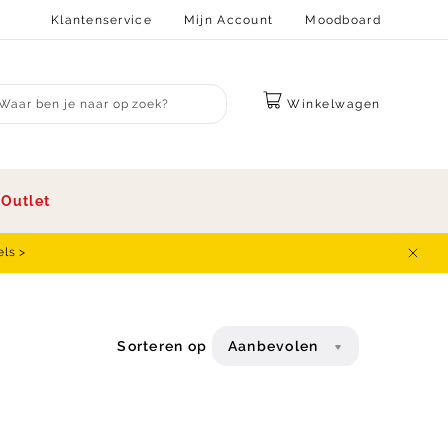
Klantenservice
Mijn Account
Moodboard
Winkelwagen
bmit search
s
Outlet
els >
Sluit
Sorteren op
Aanbevolen