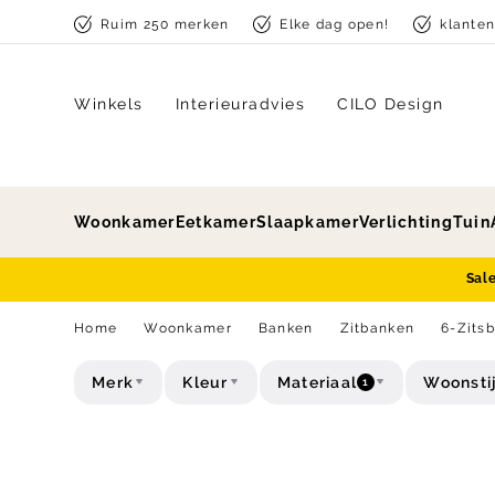
Skip to content
Ruim 250 merken
Elke dag open!
klante
Winkels
Interieuradvies
CILO Design
Woonkamer
Eetkamer
Slaapkamer
Verlichting
Tuin
Sal
Home
Woonkamer
Banken
Zitbanken
6-Zits
Merk
Kleur
Materiaal
Woonstij
1