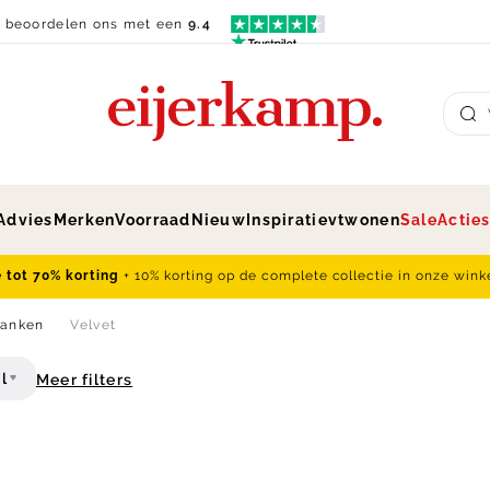
n beoordelen ons met een
9.4
Su
Advies
Merken
Voorraad
Nieuw
Inspiratie
vtwonen
Sale
Actie
e tot 70% korting
+ 10% korting op de complete collectie in onze wink
banken
Velvet
l
Meer filters