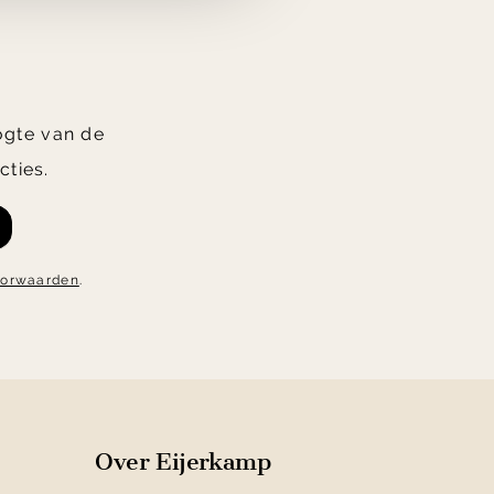
oogte van de
cties.
oorwaarden
.
Over Eijerkamp