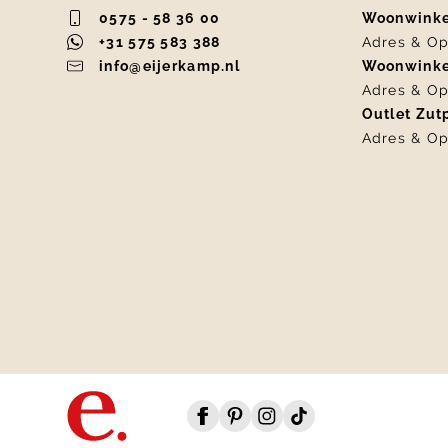
0575 - 58 36 00
Woonwink
+31 575 583 388
Adres & Op
info@eijerkamp.nl
Woonwink
Adres & Op
Outlet Zu
Adres & Op