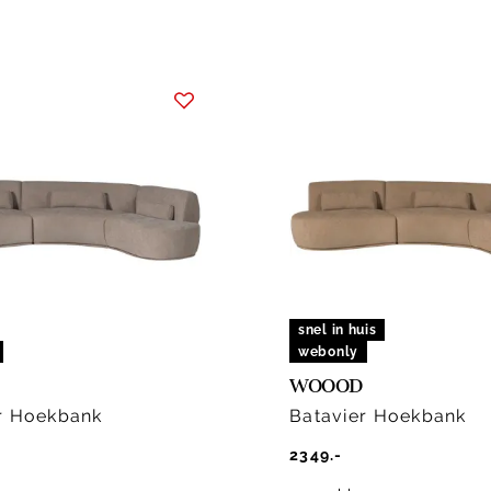
snel in huis
webonly
WOOOD
r Hoekbank
Batavier Hoekbank
2349.-