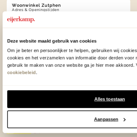
Woonwinkel Zutphen
Adres & Openingstijden
Woonwinkel Veenendaal
Adres & Openingstijden
Deze website maakt gebruik van cookies
Outlet Zutphen
Adres & Openingstijden
Om je beter en persoonlijker te helpen, gebruiken wij cooki
cookies en het verzamelen van informatie door derden voor 
gebruik te maken van onze website ga je hier mee akkoord. V
cookiebeleid
.
TrustScore
4.7
| 15523 reviews
Klantenservice
Alles toestaan
Over Eijerkamp
Aanpassen