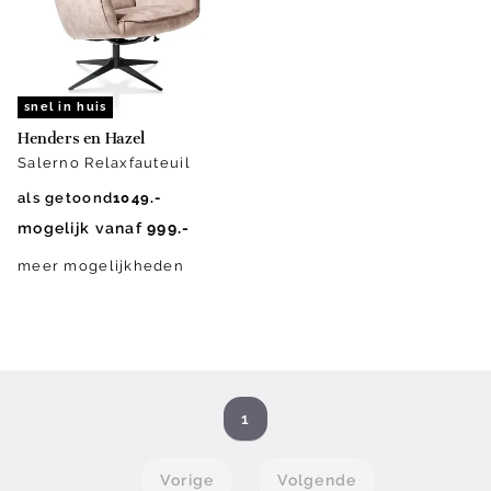
snel in huis
Henders en Hazel
Salerno Relaxfauteuil
als getoond
1049.-
mogelijk vanaf
999.-
meer mogelijkheden
1
Vorige
Volgende