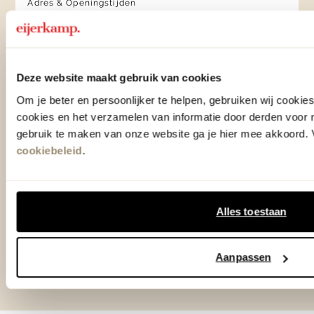
Adres & Openingstijden
Woonwinkel Veenendaal
Adres & Openingstijden
Outlet Zutphen
Deze website maakt gebruik van cookies
Adres & Openingstijden
Om je beter en persoonlijker te helpen, gebruiken wij cooki
cookies en het verzamelen van informatie door derden voor 
gebruik te maken van onze website ga je hier mee akkoord. V
TrustScore
4.7
| 15516 reviews
cookiebeleid
.
Klantenservice
Alles toestaan
Over Eijerkamp
Aanpassen