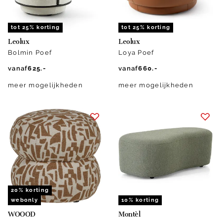
tot 25% korting
tot 25% korting
Leolux
Leolux
Bolmin Poef
Loya Poef
vanaf
625.-
vanaf
660.-
meer mogelijkheden
meer mogelijkheden
20% korting
webonly
10% korting
WOOOD
Montèl