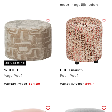
meer mogelijkheden
20% korting
WOOOD
COCO maison
Yago Poef
Posh Poef
van
129.-
voor
103.20
van
299.-
voor
239.-