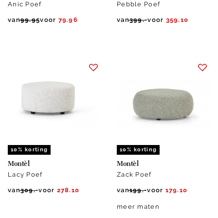
Anic Poef
Pebble Poef
van
99.95
voor
79.96
van
399.-
voor
359.10
10% korting
10% korting
Montèl
Montèl
Lacy Poef
Zack Poef
van
309.-
voor
278.10
van
199.-
voor
179.10
meer maten