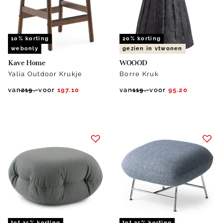
10% korting
20% korting
webonly
gezien in vtwonen
Kave Home
WOOOD
Yalia Outdoor Krukje
Borre Kruk
van
219.-
voor
197.10
van
119.-
voor
95.20
tot 25% korting
tot 25% korting