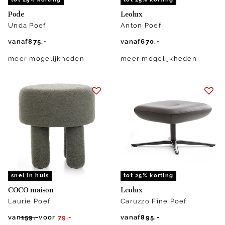
Pode
Leolux
Unda Poef
Anton Poef
vanaf
875.-
vanaf
670.-
meer mogelijkheden
meer mogelijkheden
snel in huis
tot 25% korting
COCO maison
Leolux
Laurie Poef
Caruzzo Fine Poef
van
159.-
voor
79.-
vanaf
895.-