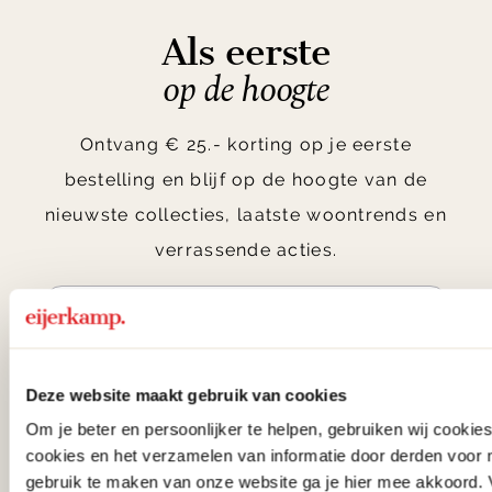
Als eerste
op de hoogte
Ontvang € 25.- korting op je eerste
bestelling en blijf op de hoogte van de
nieuwste collecties, laatste woontrends en
verrassende acties.
Aanmelden
Deze website maakt gebruik van cookies
Door te abonneren op onze nieuwsbrief, ga je akkoord
Om je beter en persoonlijker te helpen, gebruiken wij cooki
met onze
Algemene voorwaarden
.
cookies en het verzamelen van informatie door derden voor 
gebruik te maken van onze website ga je hier mee akkoord. V