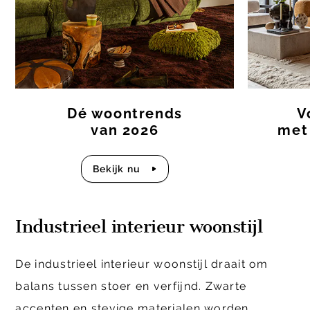
Dé woontrends
V
van 2026
met
Bekijk nu
Industrieel interieur woonstijl
De industrieel interieur woonstijl draait om
balans tussen stoer en verfijnd. Zwarte
accenten en stevige materialen worden