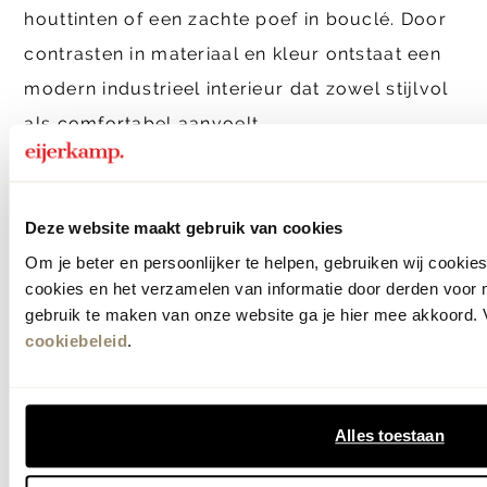
houttinten of een zachte poef in bouclé. Door
contrasten in materiaal en kleur ontstaat een
modern industrieel interieur dat zowel stijlvol
als comfortabel aanvoelt.
Ontdek industrieel interieur bij
Eijerkamp
Deze website maakt gebruik van cookies
Om je beter en persoonlijker te helpen, gebruiken wij cooki
Bij Eijerkamp ontdek je de nieuwste invulling
cookies en het verzamelen van informatie door derden voor 
van het industrieel interieur. In
onze
gebruik te maken van onze website ga je hier mee akkoord. V
cookiebeleid
.
woonwinkels
in Zutphen en Veenendaal beleef
je deze stijl in zorgvuldig samengestelde
settings, van eetkamers met houten
Alles toestaan
eetkamerstoelen tot zithoeken met een lichte