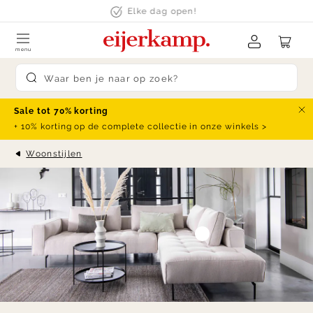
Skip to content
klanten beoordelen ons met een
9.4
menu
Submit search
Sale tot 70% korting
Slu
+ 10% korting op de complete collectie in onze winkels >
Woonstijlen