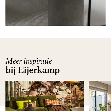
Meer inspiratie
bij Eijerkamp
Item
1
of
4