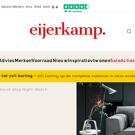
n beoordelen ons met een
9.4
Su
Advies
Merken
Voorraad
Nieuw
Inspiratie
vtwonen
Sale
Actie
e tot 70% korting
+ 10% korting op de complete collectie in onze wink
rend 2019 Night Watch