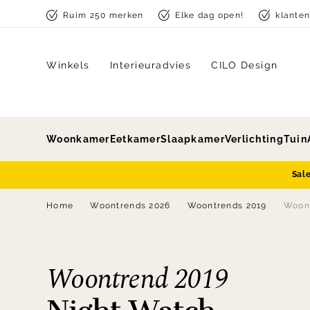
Skip to content
Ruim 250 merken
Elke dag open!
klante
Winkels
Interieuradvies
CILO Design
Woonkamer
Eetkamer
Slaapkamer
Verlichting
Tuin
Sal
Home
Woontrends 2026
Woontrends 2019
Woont
Woontrend 2019