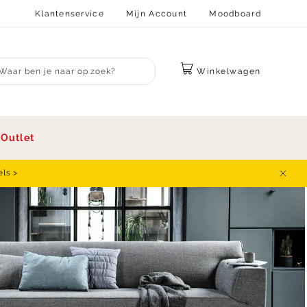
Klantenservice
Mijn Account
Moodboard
Winkelwagen
bmit search
s
Outlet
els >
Sluit