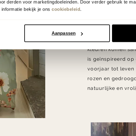
oor derden voor marketingdoeleinden. Door verder gebruik te ma
Woontre
informatie bekijk je ons
cookiebeleid
.
le jardin
Aanpassen
Zachte nude-tinten
kleuren komen sam
is geïnspireerd op
voorjaar tot leve
rozen en gedroogd
natuurlijke en vro