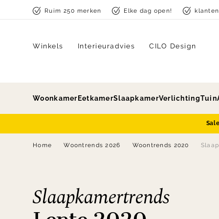
Skip to content
Ruim 250 merken
Elke dag open!
klante
Winkels
Interieuradvies
CILO Design
Woonkamer
Eetkamer
Slaapkamer
Verlichting
Tuin
Sal
Home
Woontrends 2026
Woontrends 2020
Slaap
Slaapkamertrends