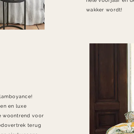
hele voorjaar én d
wakker wordt!
 Flamboyance!
ten en luxe
e woontrend voor
edovertrek terug