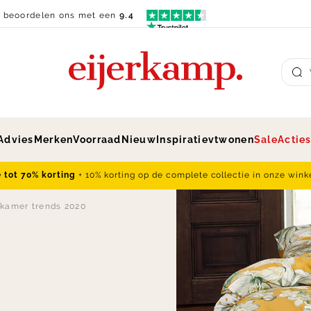
n beoordelen ons met een
9.4
Su
Advies
Merken
Voorraad
Nieuw
Inspiratie
vtwonen
Sale
Actie
e tot 70% korting
+ 10% korting op de complete collectie in onze wink
kamer trends 2020