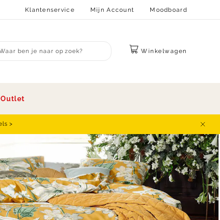
Klantenservice
Mijn Account
Moodboard
Winkelwagen
bmit search
s
Outlet
els >
Sluit