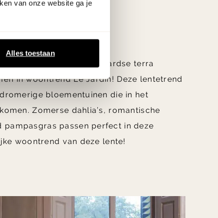
ken van onze website ga je
nd 3:
Alles toestaan
, frisse groene tonen en aardse terra
en in woontrend Le Jardin! Deze lentetrend
 dromerige bloementuinen die in het
n komen. Zomerse dahlia’s, romantische
 pampasgras passen perfect in deze
lijke woontrend van deze lente!