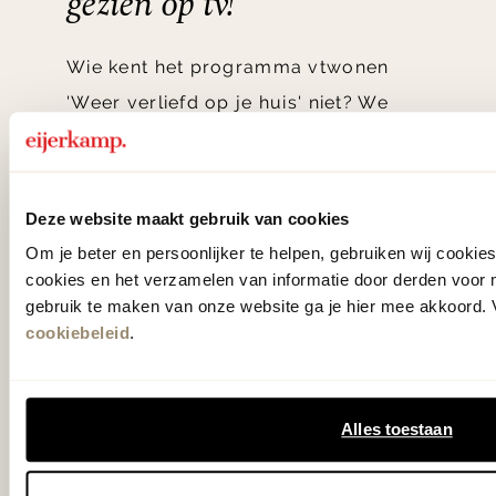
gezien op tv!
Wie kent het programma vtwonen
'Weer verliefd op je huis' niet? We
hebben met liefde de mooiste woon-,
slaap- en designcollecties
samengesteld met de mooiste
Deze website maakt gebruik van cookies
klassiekers en de nieuwste ontwerpen
Om je beter en persoonlijker te helpen, gebruiken wij cooki
in verrassende materialen en kleuren!
cookies en het verzamelen van informatie door derden voor 
gebruik te maken van onze website ga je hier mee akkoord. V
cookiebeleid
.
Bekijk onze openingstijden en
bereken je route.
Alles toestaan
Woonwinkel Zutphen
Woonwinkel Veenendaal