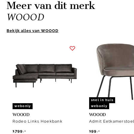
Meer van dit merk
WOOOD
Bekijk alles van WOOOD
Item
1
of
10
snel in huis
webonly
webonly
WOOOD
WOOOD
Rodeo Links Hoekbank
Admit Eetkamerstoe
1799.-
199.-