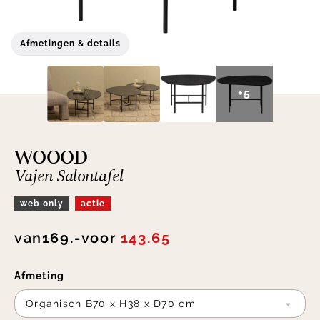
Afmetingen & details
+5
WOOOD
Vajen Salontafel
web only
actie
van
169.-
voor
143.65
Afmeting
Organisch B70 x H38 x D70 cm