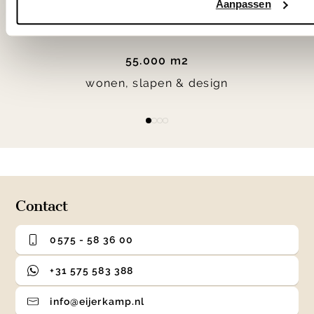
Aanpassen
55.000 m2
wonen, slapen & design
Item
item
item
item
item
1
0
1
2
3
of
4
Contact
0575 - 58 36 00
+31 575 583 388
info@eijerkamp.nl