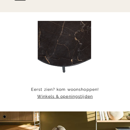
Item
1
of
9
Eerst zien? kom woonshoppen!
Winkels & openingstijden