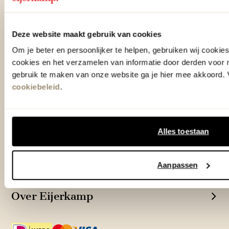
Woonwinkel Zutphen
Adres & Openingstijden
Deze website maakt gebruik van cookies
Om je beter en persoonlijker te helpen, gebruiken wij cooki
Woonwinkel Veenendaal
Adres & Openingstijden
cookies en het verzamelen van informatie door derden voor 
gebruik te maken van onze website ga je hier mee akkoord. V
Outlet Zutphen
cookiebeleid
.
Adres & Openingstijden
Alles toestaan
TrustScore
4.7
| 15516 reviews
Aanpassen
Klantenservice
Over Eijerkamp