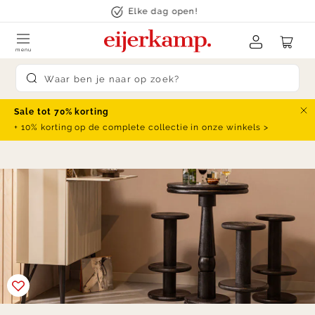
Skip to content
Elke dag open!
menu
Submit search
Sale tot 70% korting
Slu
+ 10% korting op de complete collectie in onze winkels >