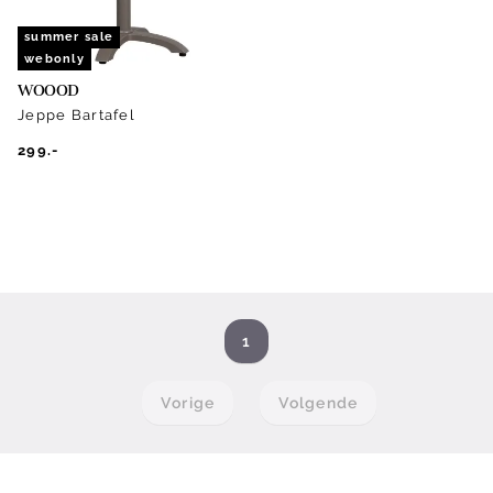
summer sale
webonly
WOOOD
Jeppe Bartafel
299.-
1
Vorige
Volgende