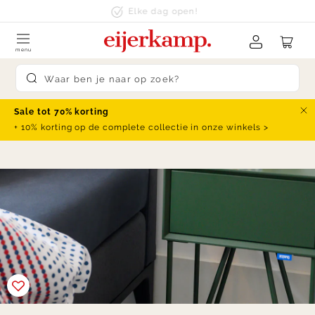
Skip to content
Elke dag open!
menu
Submit search
Sale tot 70% korting
Slu
+ 10% korting op de complete collectie in onze winkels >