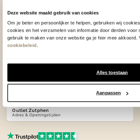
0575 - 58 36 00
Deze website maakt gebruik van cookies
Om je beter en persoonlijker te helpen, gebruiken wij cooki
+31 575 583 388
cookies en het verzamelen van informatie door derden voor 
gebruik te maken van onze website ga je hier mee akkoord. V
info@eijerkamp.nl
cookiebeleid
.
Winkels
Alles toestaan
Woonwinkel Zutphen
Adres & Openingstijden
Woonwinkel Veenendaal
Aanpassen
Adres & Openingstijden
Outlet Zutphen
Adres & Openingstijden