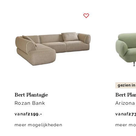
gezien i
Bert Plantagie
Bert Pla
Rozan Bank
Arizona
vanaf
2199.-
vanaf
273
meer mogelijkheden
meer mo