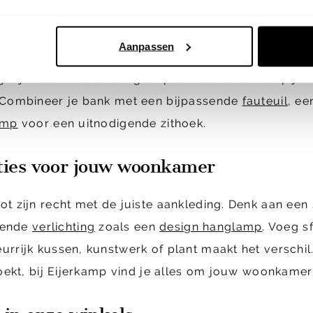
 wordt ontworpen met oog voor detail, ergonomie e
Aanpassen
2-zitter, een royale
hoekbank
of een
u-bank
, het zi
elijkheden in stoffering en pootkleuren ontwerp je e
. Combineer je bank met een bijpassende
fauteuil
, e
amp
voor een uitnodigende zithoek.
aties voor jouw woonkamer
ot zijn recht met de juiste aankleding. Denk aan een
lende
verlichting
zoals een
design hanglamp
. Voeg s
leurrijk kussen, kunstwerk of plant maakt het verschil
 zoekt, bij Eijerkamp vind je alles om jouw woonkame