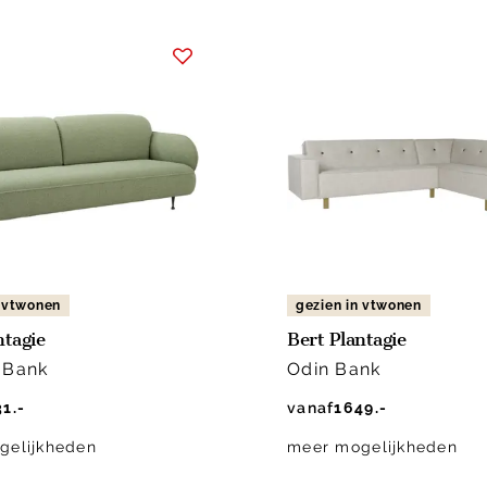
n vtwonen
gezien in vtwonen
ntagie
Bert Plantagie
 Bank
Odin Bank
1.-
vanaf
1649.-
gelijkheden
meer mogelijkheden