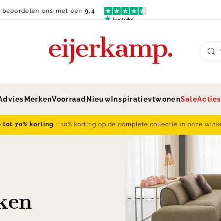
n beoordelen ons met een
9.4
Su
Advies
Merken
Voorraad
Nieuw
Inspiratie
vtwonen
Sale
Actie
e tot 70% korting
+ 10% korting op de complete collectie in onze wink
nken