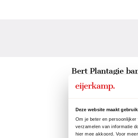
Bert Plantagie ba
Bert Plantagie banken c
een verrijking voor elke
eclectisch
of
hotel chiqu
Deze website maakt gebruik
comfortabele, stijlvolle 
Om je beter en persoonlijker
verzamelen van informatie d
hier mee akkoord. Voor meer 
Design dat zit als