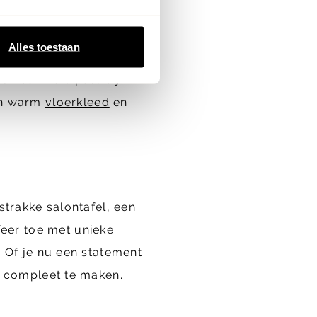
n duurzaamheid. Of je nu
Alles toestaan
tcomfort is ongeëvenaard.
en bank die past bij
en warm
vloerkleed
en
 strakke
salontafel
, een
feer toe met unieke
. Of je nu een statement
r compleet te maken.