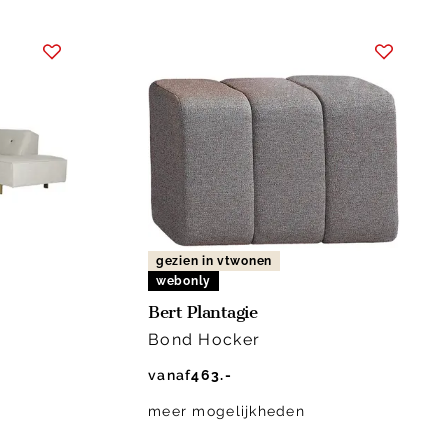
gezien in vtwonen
webonly
Bert Plantagie
Bond Hocker
vanaf
463.-
meer mogelijkheden