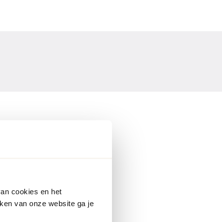
sign. Deze banken zijn
 als
modern
,
retro
,
ie bank creëer je die
van cookies en het
ken van onze website ga je