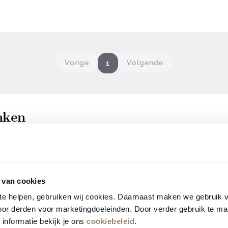
Vorige
Volgende
1
nken
ombineren ambachtelijk vakmanschap met tijdloos de
 woonkamer en sluiten moeiteloos aan bij woonstijlen
e
. Thuis begint bij Eijerkamp en met een Bert Plantag
 van cookies
basis waar je elke dag van geniet.
 te helpen, gebruiken wij cookies. Daarnaast maken we gebruik 
oor derden voor marketingdoeleinden. Door verder gebruik te ma
informatie bekijk je ons
cookiebeleid
.
 gegoten