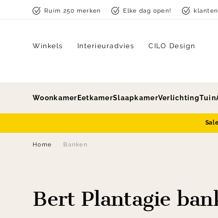
Skip to content
Ruim 250 merken
Elke dag open!
klante
Winkels
Interieuradvies
CILO Design
Woonkamer
Eetkamer
Slaapkamer
Verlichting
Tuin
Sal
Home
Banken
Bert Plantagie ba