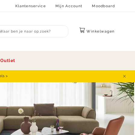
Klantenservice
Mijn Account
Moodboard
Winkelwagen
bmit search
s
Outlet
els >
Sluit