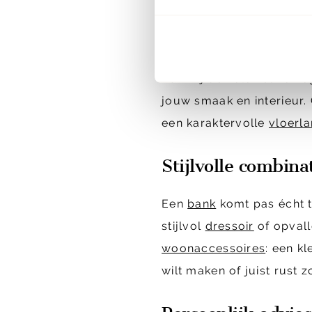
Elke Bert Plantagie bank
kiest voor een compacte 
Dankzij de vele keuzemog
jouw smaak en interieur
een karaktervolle
vloerl
Stijlvolle combin
Een
bank
komt pas écht t
stijlvol
dressoir
of opval
woonaccessoires
: een k
wilt maken of juist rust