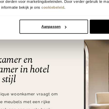
e dag laat genieten van een hotelgevoel in eigen huis.
oor derden voor marketingdoeleinden. Door verder gebruik te ma
informatie bekijk je ons
cookiebeleid
.
Aanpassen
amer en
amer in hotel
stijl
chique woonkamer vraagt om
e meubels met een rijke