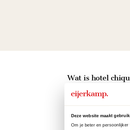
vanaf
5116.-
 mogelijkheden
meer mogelijkheden
Wat is hotel chiq
Hotel chique is een inter
aan fluweel, bouclé, don
Goudkleurige accenten en
Deze website maakt gebruik
evenwichtig en stijlvol 
Om je beter en persoonlijker