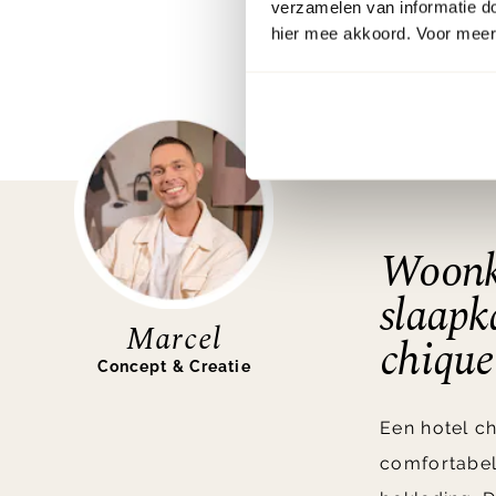
een luxe sfeer die je elk
verzamelen van informatie d
hier mee akkoord. Voor meer 
Woonk
slaapk
Marcel
chique 
Concept & Creatie
Een hotel 
comfortabel