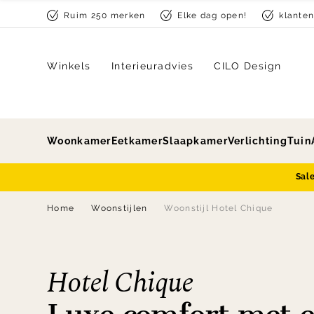
Skip to content
Ruim 250 merken
Elke dag open!
klante
Winkels
Interieuradvies
CILO Design
Woonkamer
Eetkamer
Slaapkamer
Verlichting
Tuin
Sal
Home
Woonstijlen
Woonstijl Hotel Chique
Hotel Chique