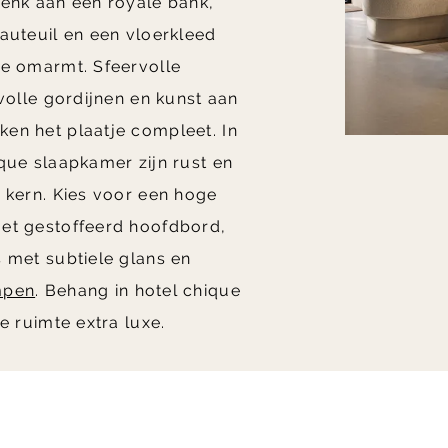
Denk aan een royale bank,
auteuil en een vloerkleed
te omarmt. Sfeervolle
 volle gordijnen en kunst aan
en het plaatje compleet. In
que slaapkamer zijn rust en
 kern. Kies voor een hoge
t gestoffeerd hoofdbord,
 met subtiele glans en
mpen
. Behang in hotel chique
de ruimte extra luxe.