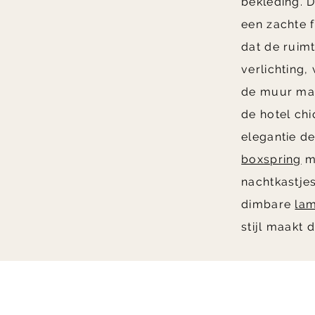
bekleding. 
een zachte f
dat de ruim
verlichting,
de muur mak
de hotel chi
elegantie de
boxspring
me
nachtkastjes
dimbare
la
stijl maakt 