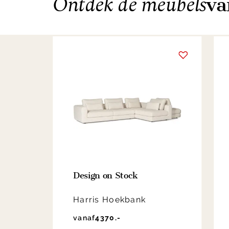
Ontdek de meubels
va
Item
1
of
2
Design on Stock
Harris Hoekbank
vanaf
4370.-