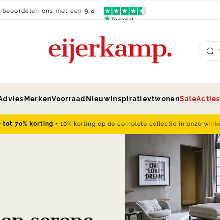
n beoordelen ons met een
9.4
Su
Advies
Merken
Voorraad
Nieuw
Inspiratie
vtwonen
Sale
Actie
e tot 70% korting
+ 10% korting op de complete collectie in onze wink