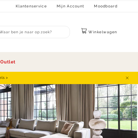
Klantenservice
Mijn Account
Moodboard
Winkelwagen
bmit search
s
Outlet
els >
Sluit