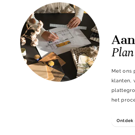
Aan
Plan 
Met ons 
klanten,
plattegr
het proc
Ontdek