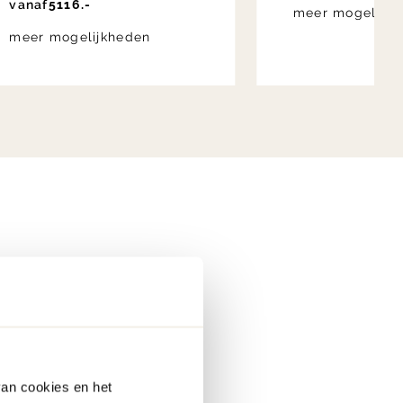
vanaf
5116.-
meer mogelijkh
meer mogelijkheden
ijnde afwerkingen. Denk
en diepte brengt.
Deze stijl is
 materiaalkeuzes ontstaat
van cookies en het