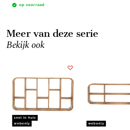
op voorraad
Meer van deze serie
Bekijk ook
Item
1
of
2
snel in huis
webonly
webonly