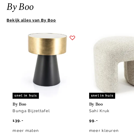
By Boo
Bekijk alles van By Boo
Item
1
of
4
snel in huis
snel in huis
By Boo
By Boo
Bunga Bijzettafel
Sahi Kruk
139.-
99.-
meer maten
meer kleuren