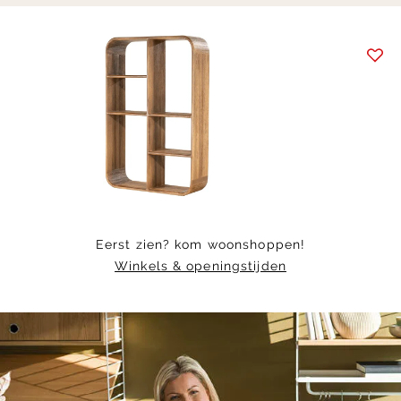
Item
1
of
4
Eerst zien? kom woonshoppen!
Winkels & openingstijden