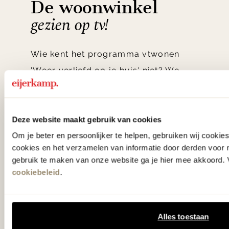
De woonwinkel
gezien op tv!
Wie kent het programma vtwonen
'Weer verliefd op je huis' niet? We
hebben met liefde de mooiste woon-,
slaap- en designcollecties
samengesteld met de mooiste
Deze website maakt gebruik van cookies
klassiekers en de nieuwste ontwerpen
Om je beter en persoonlijker te helpen, gebruiken wij cooki
cookies en het verzamelen van informatie door derden voor 
in verrassende materialen en kleuren!
gebruik te maken van onze website ga je hier mee akkoord. V
cookiebeleid
.
Bekijk onze openingstijden en
bereken je route.
Alles toestaan
Woonwinkel Zutphen