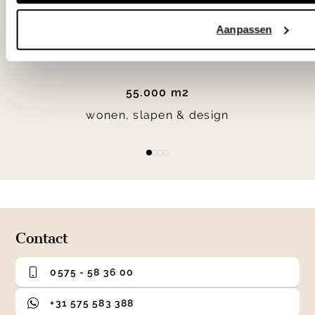
Woonwinkel Veenendaal
Aanpassen
55.000 m2
wonen, slapen & design
Item
item
item
item
item
1
0
1
2
3
of
4
Contact
0575 - 58 36 00
+31 575 583 388