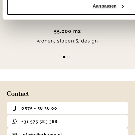
Woonwinkel Veenendaal
Aanpassen
55.000 m2
wonen, slapen & design
Item
item
item
item
item
1
0
1
2
3
of
4
Contact
0575 - 58 36 00
+31 575 583 388
info@eijerkamp.nl