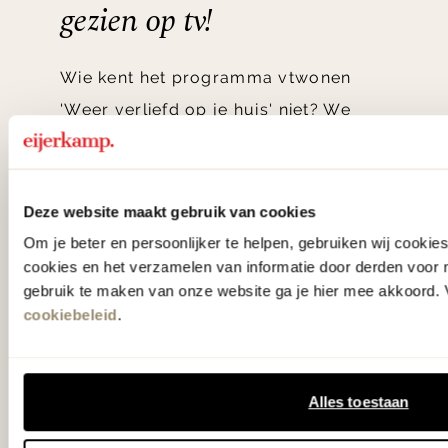
gezien op tv!
Wie kent het programma vtwonen
'Weer verliefd op je huis' niet? We
hebben met liefde de mooiste woon-,
slaap- en designcollecties
samengesteld met de mooiste
Deze website maakt gebruik van cookies
klassiekers en de nieuwste ontwerpen
Om je beter en persoonlijker te helpen, gebruiken wij cooki
cookies en het verzamelen van informatie door derden voor 
in verrassende materialen en kleuren!
gebruik te maken van onze website ga je hier mee akkoord. V
cookiebeleid
.
Bekijk onze openingstijden en
bereken je route.
Alles toestaan
Woonwinkel Zutphen