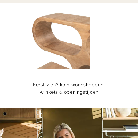
Item
1
of
4
Eerst zien? kom woonshoppen!
Winkels & openingstijden