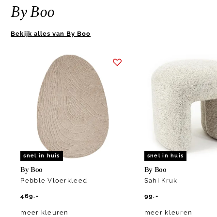
By Boo
Bekijk alles van By Boo
Item
1
of
4
snel in huis
snel in huis
By Boo
By Boo
Pebble Vloerkleed
Sahi Kruk
469.-
99.-
meer kleuren
meer kleuren