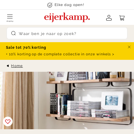
Skip to content
Elke dag open!
menu
Submit search
Sale tot 70% korting
Slu
+ 10% korting op de complete collectie in onze winkels >
Home