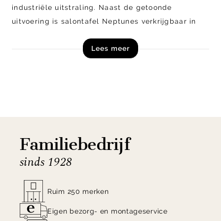
industriële uitstraling. Naast de getoonde
uitvoering is salontafel Neptunes verkrijgbaar in
andere kleuren en maten. Combineer de
Lees meer
verschillende maten voor een speels effect! Shop
Neptunes salontafel van DTP Home nu online of
kom langs in onze woonwinkels in Zutphen en
Veenendaal!
Familiebedrijf
sinds 1928
Ruim 250 merken
Eigen bezorg- en montageservice