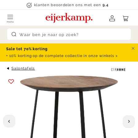
Skip to content
klanten beoordelen ons met een
9.4
menu
Submit search
Sale tot 70% korting
Slu
+ 10% korting op de complete collectie in onze winkels >
Salontafels