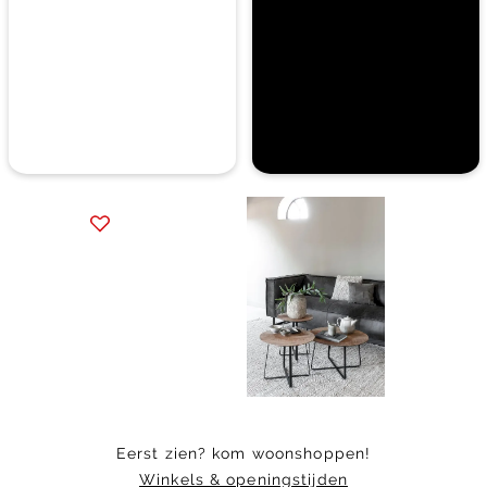
Item
1
of
6
Eerst zien? kom woonshoppen!
Winkels & openingstijden