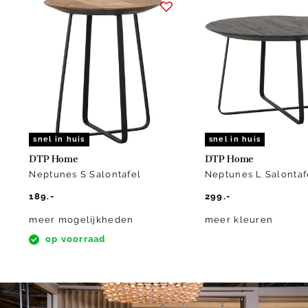
1
of
5
snel in huis
snel in huis
DTP Home
DTP Home
Neptunes S Salontafel
Neptunes L Salontaf
189.-
299.-
meer mogelijkheden
meer kleuren
op voorraad