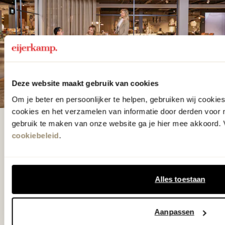
Deze website maakt gebruik van cookies
Om je beter en persoonlijker te helpen, gebruiken wij cooki
cookies en het verzamelen van informatie door derden voor 
gebruik te maken van onze website ga je hier mee akkoord. V
De woonwinkel
cookiebeleid
.
gezien op tv!
Wie kent het programma vtwonen
Alles toestaan
'Weer verliefd op je huis' niet? We
hebben met liefde de mooiste woon-,
Aanpassen