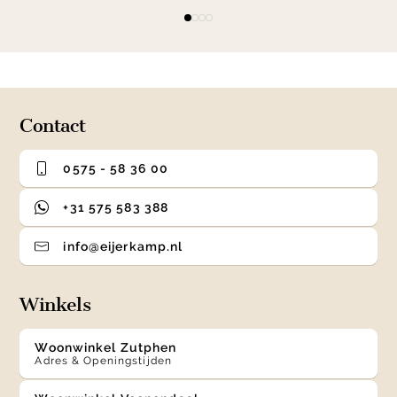
Item
item
item
item
item
1
0
1
2
3
of
4
Contact
0575 - 58 36 00
+31 575 583 388
info@eijerkamp.nl
Winkels
Woonwinkel Zutphen
Adres & Openingstijden