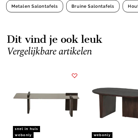
Metalen Salontafels
Bruine Salontafels
Hout
Dit vind je ook leuk
Vergelijkbare artikelen
Item
1
of
4
snel in huis
webonly
webonly