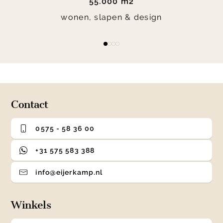
55.000 m2
wonen, slapen & design
Item
item
item
item
item
1
0
1
2
3
of
4
Contact
0575 - 58 36 00
+31 575 583 388
info@eijerkamp.nl
Winkels