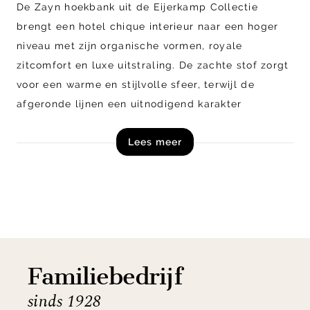
De Zayn hoekbank uit de Eijerkamp Collectie
brengt een hotel chique interieur naar een hoger
niveau met zijn organische vormen, royale
zitcomfort en luxe uitstraling. De zachte stof zorgt
voor een warme en stijlvolle sfeer, terwijl de
afgeronde lijnen een uitnodigend karakter
toevoegen aan je woonkamer. Dankzij het
Lees meer
modulaire design creëer je eenvoudig een
opstelling die aansluit bij jouw interieur en
leefruimte. De Zayn hoekbank is ideaal voor lange
avonden ontspannen, stijlvol loungen en genieten
van comfort met een exclusieve uitstraling.
Vraag direct vrijblijvend een offerte aan voor
Familiebedrijf
hoekbank Zayn van Eijerkamp Collectie en ontdek
sinds 1928
de mogelijkheden!