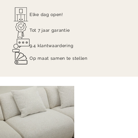
Elke dag open!
Tot 7 jaar garantie
9.4 klantwaardering
Op maat samen te stellen
Item
1
of
3