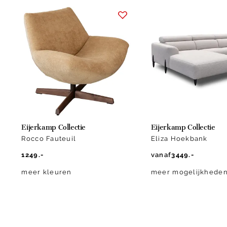
Item
1
of
10
Eijerkamp Collectie
Eijerkamp Collectie
Rocco Fauteuil
Eliza Hoekbank
1249.-
vanaf
3449.-
meer kleuren
meer mogelijkhede