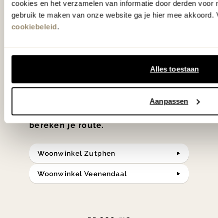
cookies en het verzamelen van informatie door derden voor 
'Weer verliefd op je huis' niet? We
gebruik te maken van onze website ga je hier mee akkoord. V
hebben met liefde de mooiste woon-,
cookiebeleid
.
slaap- en designcollecties
samengesteld met de mooiste
klassiekers en de nieuwste ontwerpen
Alles toestaan
in verrassende materialen en kleuren!
Aanpassen
Bekijk onze openingstijden en
bereken je route.
Woonwinkel Zutphen
Woonwinkel Veenendaal