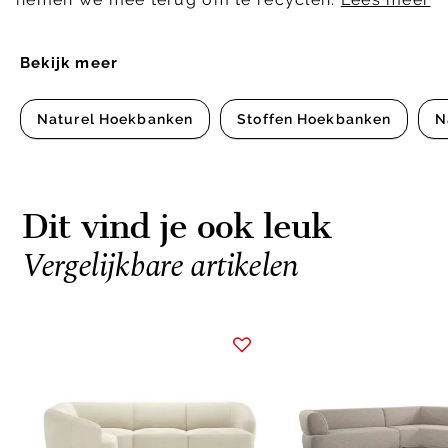
Bekijk meer
Naturel Hoekbanken
Stoffen Hoekbanken
N
Dit vind je ook leuk
Vergelijkbare artikelen
Item
1
of
10