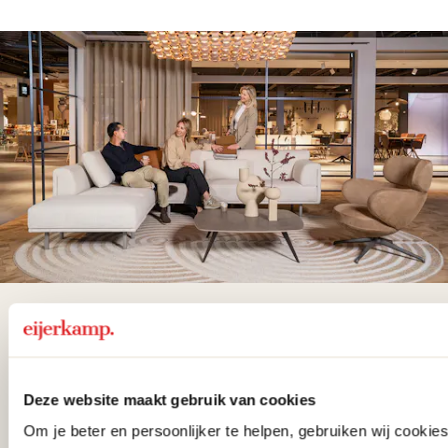
De woonwinkel
gezien op tv!
Deze website maakt gebruik van cookies
Wie kent het programma vtwonen
Om je beter en persoonlijker te helpen, gebruiken wij cooki