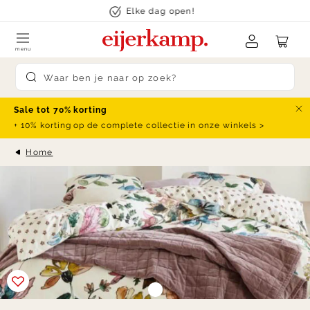
Skip to content
Elke dag open!
menu
Submit search
Sale tot 70% korting
Slu
+ 10% korting op de complete collectie in onze winkels >
Home