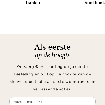
banken
hoekban
Item
1
of
10
Als eerste
op de hoogte
Ontvang € 25.- korting op je eerste
bestelling en blijf op de hoogte van de
nieuwste collecties, laatste woontrends en
verrassende acties.