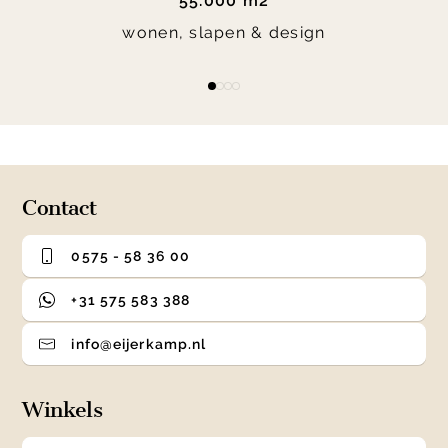
55.000 m2
wonen, slapen & design
Item
item
item
item
item
1
0
1
2
3
of
4
Contact
0575 - 58 36 00
+31 575 583 388
info@eijerkamp.nl
Winkels