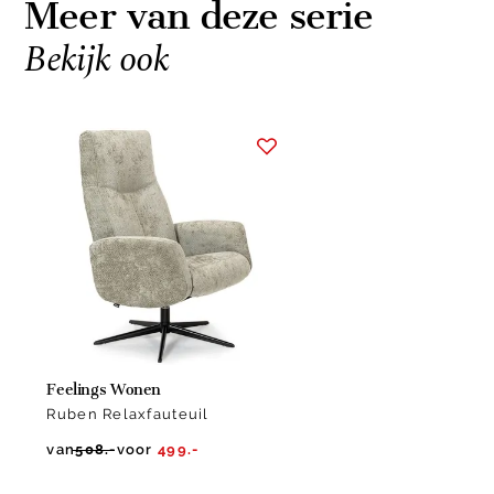
Meer van deze serie
Bekijk ook
Item
1
of
1
Feelings Wonen
Ruben Relaxfauteuil
van
508.-
voor
499.-