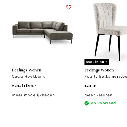
Item
1
of
10
snel in huis
Feelings Wonen
Feelings Wonen
Cadiz Hoekbank
Fourty Eetkamerstoe
vanaf
1899.-
129.95
meer mogelijkheden
meer kleuren
op voorraad