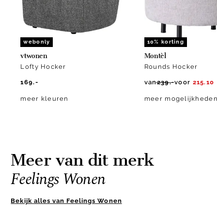
webonly
10% korting
vtwonen
Montèl
Lofty Hocker
Rounds Hocker
169.-
van
239.-
voor
215.10
meer kleuren
meer mogelijkhede
Meer van dit merk
Feelings Wonen
Bekijk alles van Feelings Wonen