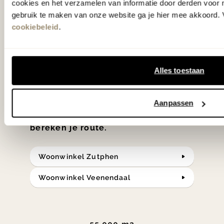
cookies en het verzamelen van informatie door derden voor 
'Weer verliefd op je huis' niet? We
gebruik te maken van onze website ga je hier mee akkoord. V
hebben met liefde de mooiste woon-,
cookiebeleid
.
slaap- en designcollecties
samengesteld met de mooiste
klassiekers en de nieuwste ontwerpen
Alles toestaan
in verrassende materialen en kleuren!
Aanpassen
Bekijk onze openingstijden en
bereken je route.
Woonwinkel Zutphen
Woonwinkel Veenendaal