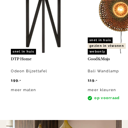
of
5
snel in huis
gezien in vtwonen
snel in huis
webonly
DTP Home
Good&Mojo
Odeon Bijzettafel
Bali Wandlamp
199.-
119.-
meer maten
meer kleuren
op voorraad