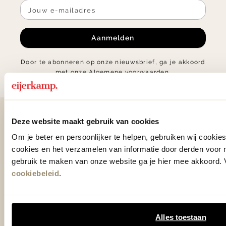
Aanmelden
Door te abonneren op onze nieuwsbrief, ga je akkoord
met onze
Algemene voorwaarden
.
Contact
Deze website maakt gebruik van cookies
Om je beter en persoonlijker te helpen, gebruiken wij cooki
0575 - 58 36 00
cookies en het verzamelen van informatie door derden voor 
gebruik te maken van onze website ga je hier mee akkoord. V
+31 575 583 388
cookiebeleid
.
info@eijerkamp.nl
Alles toestaan
Winkels