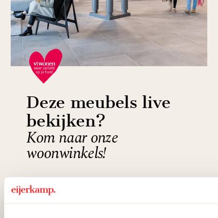
Deze meubels live
bekijken?
Kom naar onze
woonwinkels!
Ontdek alle meubels uit deze vtwonen
make-over bij Eijerkamp in Zutphen &
Veenendaal. Met ruim 150 merken