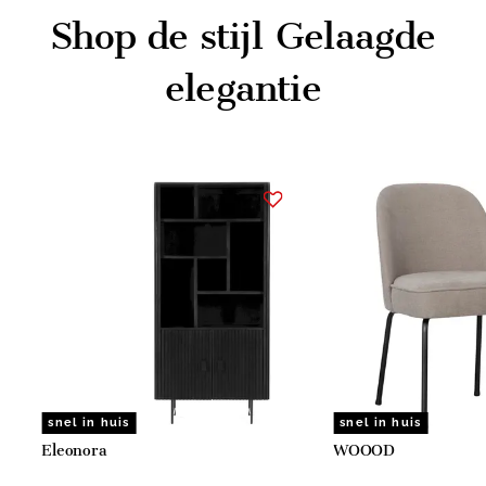
Shop de stijl
Gelaagde
elegantie
Item
1
of
3
snel in huis
snel in huis
Eleonora
WOOOD