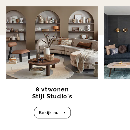
Item
1
of
4
8 vtwonen
Stijl Studio's
bekijk nu