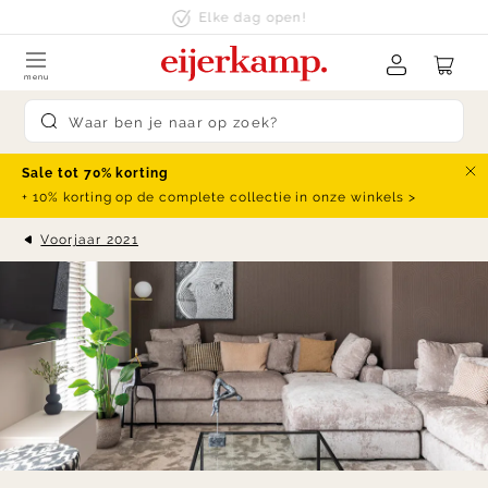
Skip to content
klanten beoordelen ons met een
9.4
menu
Submit search
Sale tot 70% korting
Slu
+ 10% korting op de complete collectie in onze winkels >
Voorjaar 2021