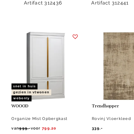
Artifact 312436
Artifact 312441
Item
1
of
2
snel in huis
gezien in vtwonen
webonly
WOOOD
Trendhopper
Organize Mist Opbergkast
Rovinj Vloerkleed
van
999.-
voor
799.20
339.-