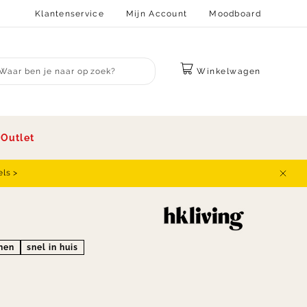
Klantenservice
Mijn Account
Moodboard
Winkelwagen
bmit search
s
Outlet
els >
Sluit
onen
snel in huis