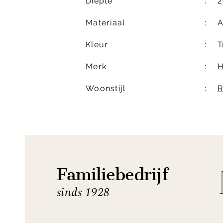
Diepte
2
Materiaal
A
Kleur
T
Merk
H
Woonstijl
R
Familiebedrijf
sinds 1928