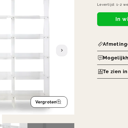
Levertijd:
1-2 w
In 
Afmeting
Mogelijk
Te zien i
Vergroten