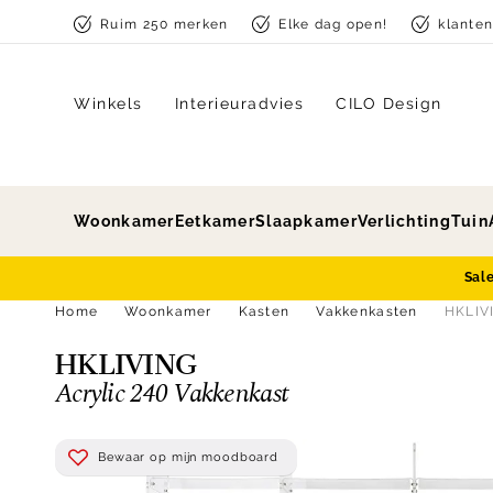
Skip to content
Ruim 250 merken
Elke dag open!
klante
Winkels
Interieuradvies
CILO Design
Woonkamer
Eetkamer
Slaapkamer
Verlichting
Tuin
Sal
Home
Woonkamer
Kasten
Vakkenkasten
HKLIVI
HKLIVING
Acrylic 240 Vakkenkast
Bewaar op mijn moodboard