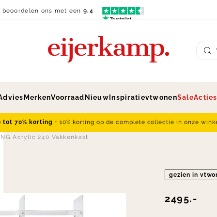
n beoordelen ons met een
9.4
Su
Advies
Merken
Voorraad
Nieuw
Inspiratie
vtwonen
Sale
Actie
e tot 70% korting
+ 10% korting op de complete collectie in onze wink
NG Acrylic 240 Vakkenkast
gezien in vtw
2495.-