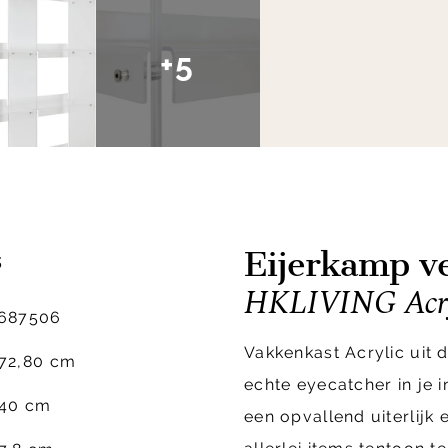
+5
Eijerkamp ve
s
HKLIVING Acryl
687506
Vakkenkast Acrylic uit d
72,80 cm
echte eyecatcher in je i
40 cm
een opvallend uiterlijk