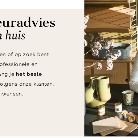
euradvies
n huis
en of op zoek bent
ofessionele en
vang je
het beste
olgens onze klanten,
nwensen.