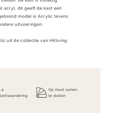
 stellen. De kast is volledig
 acryl, dit geeft de kast een
 getoond model is Acrylic tevens
 andere uitvoeringen.
ic uit de collectie van HKliving
9.4
Op maat samen
klantwaardering
te stellen