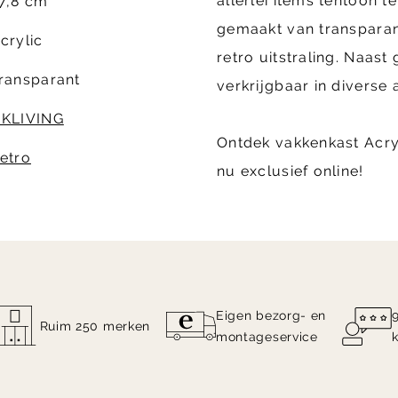
allerlei items tentoon te
7,8 cm
gemaakt van transparant
crylic
retro uitstraling. Naast
ransparant
verkrijgbaar in diverse
KLIVING
Ontdek vakkenkast Acryl
etro
nu exclusief online!
Eigen bezorg- en
Ruim 250 merken
montageservice