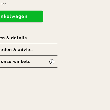
eken
winkelwagen
en & details
heden & advies
n onze winkels