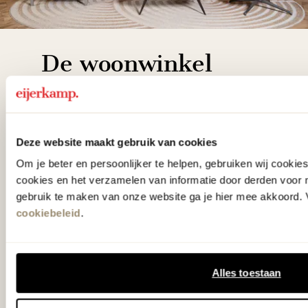
De woonwinkel
gezien op tv!
Wie kent het programma vtwonen
Deze website maakt gebruik van cookies
'Weer verliefd op je huis' niet? We
Om je beter en persoonlijker te helpen, gebruiken wij cooki
hebben met liefde de mooiste woon-,
cookies en het verzamelen van informatie door derden voor 
slaap- en designcollecties
gebruik te maken van onze website ga je hier mee akkoord. V
cookiebeleid
.
samengesteld met de mooiste
klassiekers en de nieuwste ontwerpen
in verrassende materialen en kleuren!
Alles toestaan
Bekijk onze openingstijden en