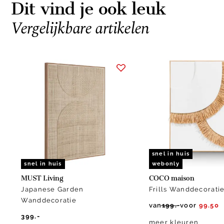
Dit vind je ook leuk
Vergelijkbare artikelen
Item
1
of
2
snel in huis
snel in huis
webonly
MUST Living
COCO maison
Japanese Garden
Frills Wanddecorati
Wanddecoratie
van
199.-
voor
99.50
399.-
meer kleuren