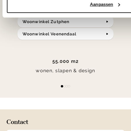
Aanpassen
bereken je route.
Woonwinkel Zutphen
Woonwinkel Veenendaal
55.000 m2
wonen, slapen & design
Item
item
item
item
item
1
0
1
2
3
of
4
Contact