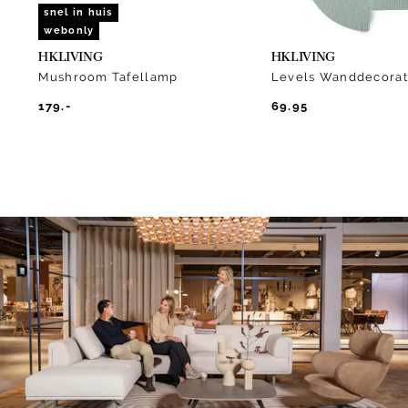
snel in huis
webonly
HKLIVING
HKLIVING
Mushroom Tafellamp
Levels Wanddecorat
179.-
69.95