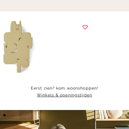
Item
1
of
7
Eerst zien? kom woonshoppen!
Winkels & openingstijden