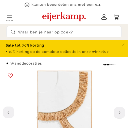
Skip to content
klanten beoordelen ons met een
9.4
menu
Submit search
Sale tot 70% korting
Slu
+ 10% korting op de complete collectie in onze winkels >
Wanddecoraties