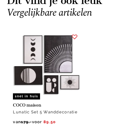
Dit vind je ook leuk
Vergelijkbare artikelen
Item
1
of
1
snel in huis
COCO maison
Lunatic Set 5 Wanddecoratie
van
179.-
voor
89.50