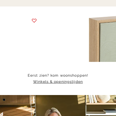
Item
1
of
8
Eerst zien? kom woonshoppen!
Winkels & openingstijden