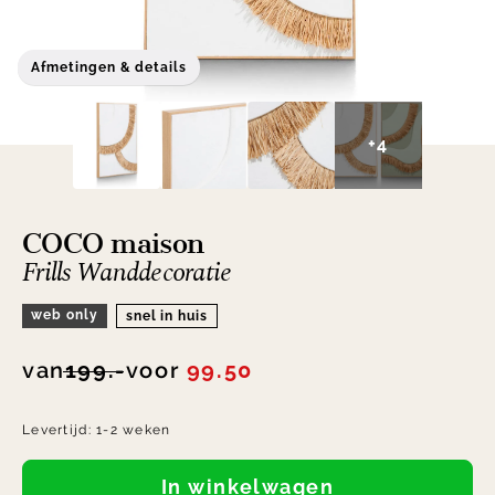
Afmetingen & details
+4
COCO maison
Frills Wanddecoratie
web only
snel in huis
van
199.-
voor
99.50
Levertijd:
1-2 weken
In winkelwagen