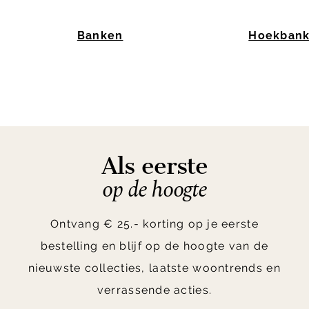
Banken
Hoekban
Item
1
of
10
Als eerste
op de hoogte
Ontvang € 25.- korting op je eerste
bestelling en blijf op de hoogte van de
nieuwste collecties, laatste woontrends en
verrassende acties.