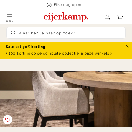
Skip to content
Elke dag open!
menu
Submit search
Sale tot 70% korting
Slu
+ 10% korting op de complete collectie in onze winkels >