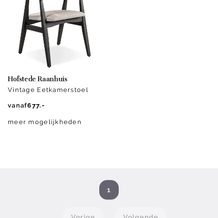
Hofstede Raanhuis
Vintage Eetkamerstoel
vanaf
677.-
meer mogelijkheden
1
Vorige
Volgende