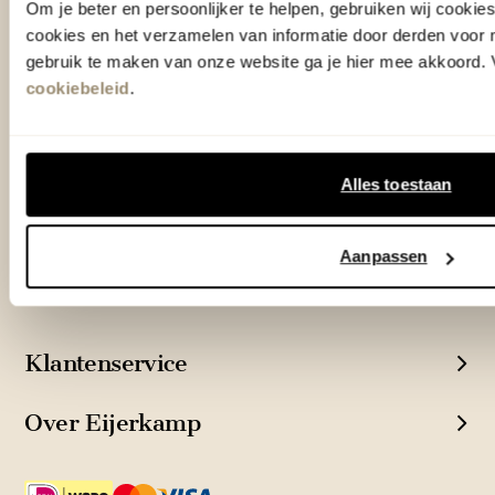
Om je beter en persoonlijker te helpen, gebruiken wij cooki
cookies en het verzamelen van informatie door derden voor 
Woonwinkel Zutphen
gebruik te maken van onze website ga je hier mee akkoord. V
Adres & Openingstijden
cookiebeleid
.
Woonwinkel Veenendaal
Adres & Openingstijden
Outlet Zutphen
Alles toestaan
Adres & Openingstijden
Aanpassen
TrustScore
4.7
| 15529 reviews
Klantenservice
Over Eijerkamp