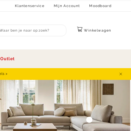
Klantenservice
Mijn Account
Moodboard
Winkelwagen
bmit search
s
Outlet
els >
Sluit