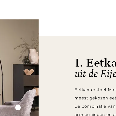
1. Eetk
uit de Eij
Eetkamerstoel Madd
meest gekozen eet
De combinatie van
armleuningen en e