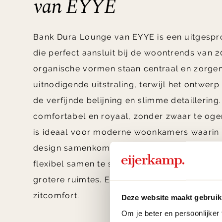
van EYYE
Bank Dura Lounge van EYYE is een uitgesp
die perfect aansluit bij de woontrends van 2
organische vormen staan centraal en zorge
uitnodigende uitstraling, terwijl het ontwerp 
de verfijnde belijning en slimme detaillering
comfortabel en royaal, zonder zwaar te og
is ideaal voor moderne woonkamers waarin r
design samenkomen. Door de modulaire op
flexibel samen te stellen en geschikt voor 
grotere ruimtes. Een echte eyecatcher met 
zitcomfort.
Deze website maakt gebruik
Om je beter en persoonlijker