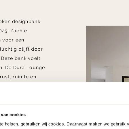
roken designbank
025. Zachte,
n voor een
luchtig blijft door
. Deze bank voelt
en. De Dura Lounge
ust, ruimte en
bouw is de bank
zowel compacte als
een hoog
 van cookies
 te helpen, gebruiken wij cookies. Daarnaast maken we gebruik 