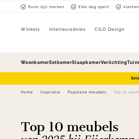
Skip to content
Ruim 250 merken
Elke dag open!
klante
Winkels
Interieuradvies
CILO Design
Woonkamer
Eetkamer
Slaapkamer
Verlichting
Tuin
Sal
Home
Inspiratie
Populaire meubels
Top 10 meu
Top 10 meubels