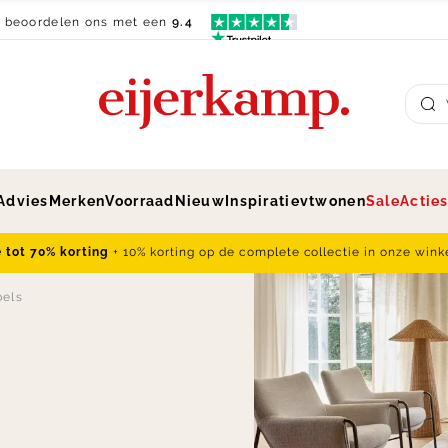
n beoordelen ons met een
9.4
Su
Advies
Merken
Voorraad
Nieuw
Inspiratie
vtwonen
Sale
Actie
e tot 70% korting
+ 10% korting op de complete collectie in onze wink
bels