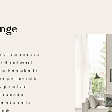
unge
ck is een moderne
e silhouet wordt
 een kenmerkende
 en past perfect in
sign centraal
en duurzame
een mooi om te
emak.