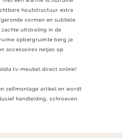
r met een warme lichtbruine
ichtbare houtstructuur extra
afgeronde vormen en subtiele
zachte uitstraling in de
ruime opbergruimte berg je
n accessoires netjes op.
ida tv-meubel direct online!
een zelfmontage artikel en wordt
clusief handleiding, schroeven