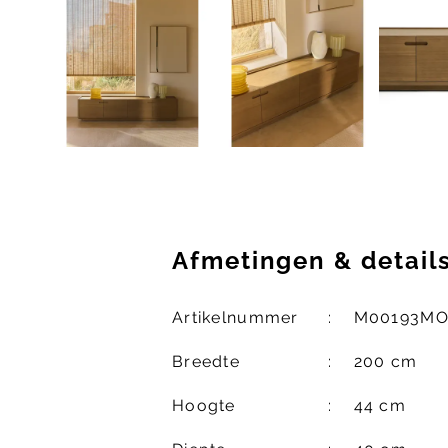
Afmetingen
&
detail
Artikelnummer
M00193MO
Breedte
200 cm
Hoogte
44 cm