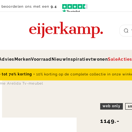
n beoordelen ons met een
9.4
Su
Advies
Merken
Voorraad
Nieuw
Inspiratie
vtwonen
Sale
Actie
e tot 70% korting
+ 10% korting op de complete collectie in onze wink
me Arelida Tv-meubel
web only
sn
1149.-