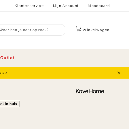
Klantenservice
Mijn Account
Moodboard
Winkelwagen
bmit search
s
Outlet
els >
Sluit
el in huis