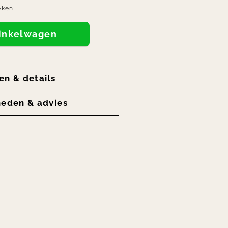
eken
winkelwagen
en & details
heden & advies