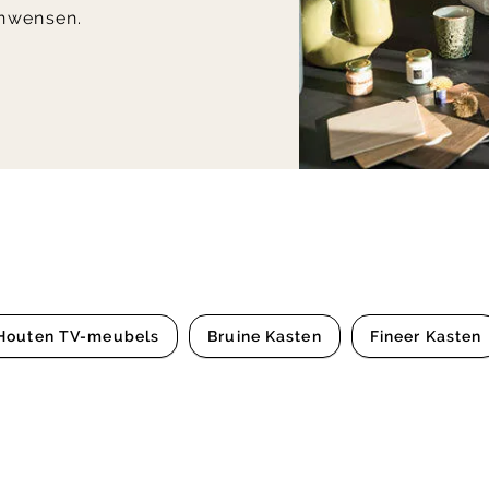
nwensen.
Houten TV-meubels
Bruine Kasten
Fineer Kasten