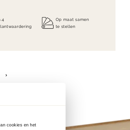
9.4
Op maat samen
klantwaardering
te stellen
van cookies en het