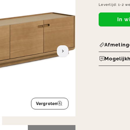
Levertijd:
1-2 w
In 
Afmeting
Mogelijk
Vergroten