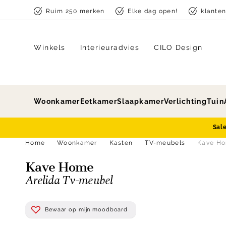
Skip to content
Ruim 250 merken
Elke dag open!
klante
Winkels
Interieuradvies
CILO Design
Woonkamer
Eetkamer
Slaapkamer
Verlichting
Tuin
Sal
Home
Woonkamer
Kasten
TV-meubels
Kave Ho
Kave Home
Arelida Tv-meubel
Bewaar op mijn moodboard