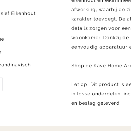
eikenhout en eikenfinee
afwerking, waarbij de z
ssief Eikenhout
karakter toevoegt. De 
details zorgen voor een 
woonkamer. Dankzij de 
ge
eenvoudig apparatuur e
e
candinavisch
Shop de Kave Home Arel
Let op! Dit product is 
in losse onderdelen, in
en beslag geleverd.