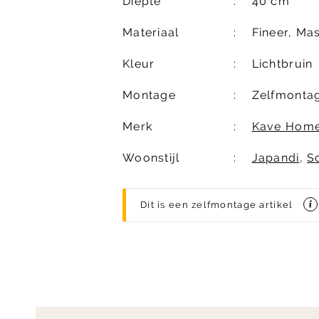
Diepte
40 cm
Materiaal
Fineer, Ma
Kleur
Lichtbruin
Montage
Zelfmonta
Merk
Kave Hom
Woonstijl
Japandi
,
S
Dit is een zelfmontage artikel