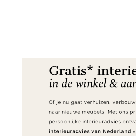
Item
1
of
6
Gratis* interi
in de winkel & aa
Of je nu gaat verhuizen, verbouw
naar nieuwe meubels! Met ons pr
persoonlijke interieuradvies ont
interieuradvies van Nederland
v