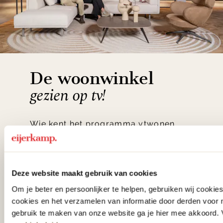
De woonwinkel
gezien op tv!
Wie kent het programma vtwonen
'Weer verliefd op je huis' niet? We
hebben met liefde de mooiste woon-,
slaap- en designcollecties
Deze website maakt gebruik van cookies
samengesteld met de mooiste
Om je beter en persoonlijker te helpen, gebruiken wij cooki
cookies en het verzamelen van informatie door derden voor 
klassiekers en de nieuwste ontwerpen
gebruik te maken van onze website ga je hier mee akkoord. V
in verrassende materialen en kleuren!