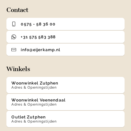
4
Contact
0575 - 58 36 00
+31 575 583 388
info@eijerkamp.nl
Winkels
Woonwinkel Zutphen
Adres & Openingstijden
Woonwinkel Veenendaal
Adres & Openingstijden
Outlet Zutphen
Adres & Openingstijden