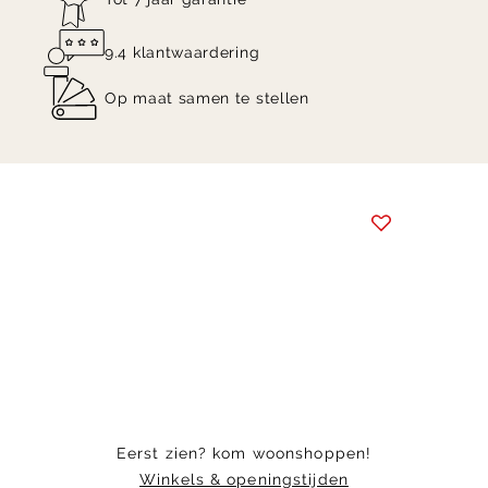
9.4 klantwaardering
Op maat samen te stellen
Item
1
of
7
Eerst zien? kom woonshoppen!
Winkels & openingstijden