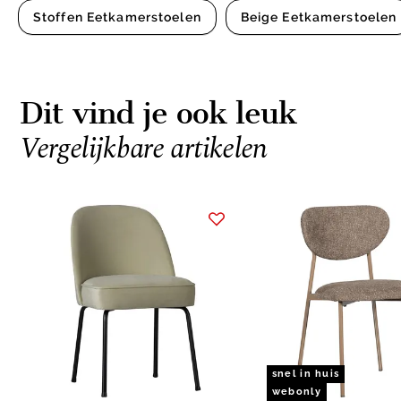
Stoffen Eetkamerstoelen
Beige Eetkamerstoelen
Dit vind je ook leuk
Vergelijkbare artikelen
Item
1
of
15
snel in huis
webonly