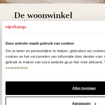
De woonwinkel
gezien op tv!
Wie kent het programma vtwonen
Deze website maakt gebruik van cookies
'Weer verliefd op je huis' niet? We
Om je beter en persoonlijker te helpen, gebruiken wij cooki
hebben met liefde de mooiste woon-,
cookies en het verzamelen van informatie door derden voor 
slaap- en designcollecties
gebruik te maken van onze website ga je hier mee akkoord. V
samengesteld met de mooiste
cookiebeleid
.
klassiekers en de nieuwste ontwerpen
in verrassende materialen en kleuren!
Alles toestaan
Bekijk onze openingstijden en
bereken je route.
Aanpassen