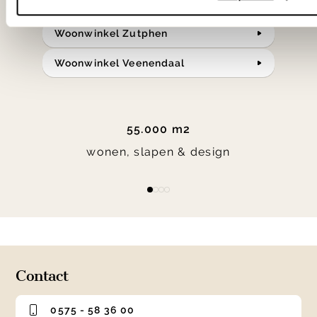
Woonwinkel Zutphen
Woonwinkel Veenendaal
55.000 m2
wonen, slapen & design
Item
item
item
item
item
1
0
1
2
3
of
4
Contact
0575 - 58 36 00