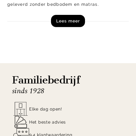
geleverd zonder bedbodem en matras.
Lees meer
Shop Bed Odina van Kave Home direct online!
Let op! Dit product is een zelfmontage artikel en
wordt in losse onderdelen, inclusief handleiding,
schroeven en beslag geleverd.
Familiebedrijf
sinds 1928
Elke dag open!
Het beste advies
9.4 klantwaardering