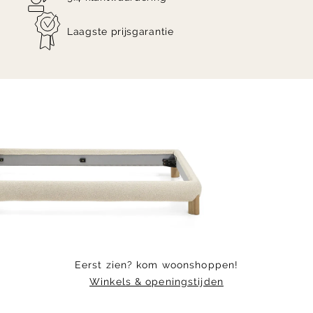
Laagste prijsgarantie
Item
1
of
6
Eerst zien? kom woonshoppen!
Winkels & openingstijden