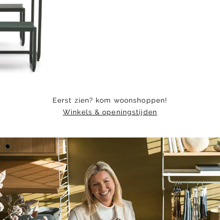
1
of
5
Eerst zien? kom woonshoppen!
Winkels & openingstijden