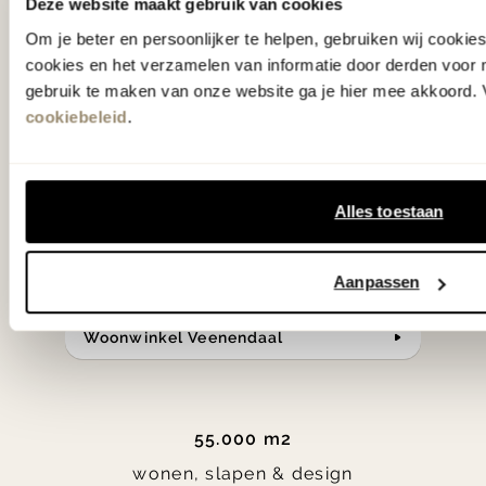
Deze website maakt gebruik van cookies
slaap- en designcollecties
Om je beter en persoonlijker te helpen, gebruiken wij cooki
samengesteld met de mooiste
cookies en het verzamelen van informatie door derden voor 
gebruik te maken van onze website ga je hier mee akkoord. V
klassiekers en de nieuwste ontwerpen
cookiebeleid
.
in verrassende materialen en kleuren!
Bekijk onze openingstijden en
Alles toestaan
bereken je route.
Aanpassen
Woonwinkel Zutphen
Woonwinkel Veenendaal
55.000 m2
wonen, slapen & design