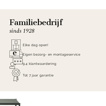
Familiebedrijf
sinds 1928
Elke dag open!
Eigen bezorg- en montageservice
9.4 klantwaardering
Tot 7 jaar garantie
Item