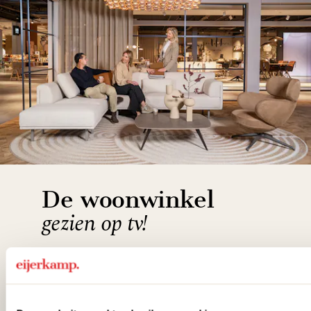
De woonwinkel
gezien op tv!
Wie kent het programma vtwonen
'Weer verliefd op je huis' niet? We
hebben met liefde de mooiste woon-,