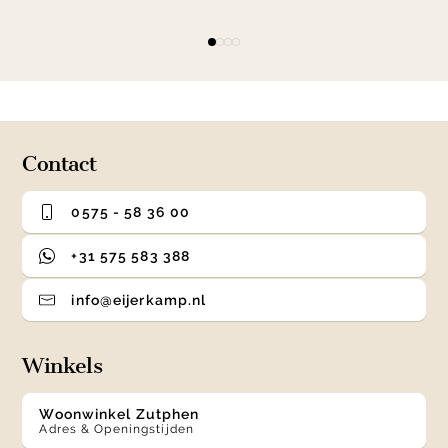
Item
item
item
item
item
1
0
1
2
3
of
4
Contact
0575 - 58 36 00
+31 575 583 388
info@eijerkamp.nl
Winkels
Woonwinkel Zutphen
Adres & Openingstijden