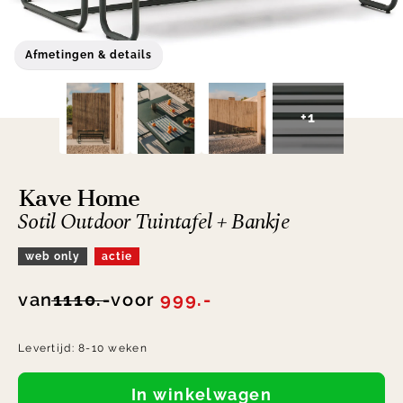
Afmetingen & details
+1
Kave Home
Sotil Outdoor Tuintafel + Bankje
web only
actie
van
1110.-
voor
999.-
Levertijd:
8-10 weken
In winkelwagen