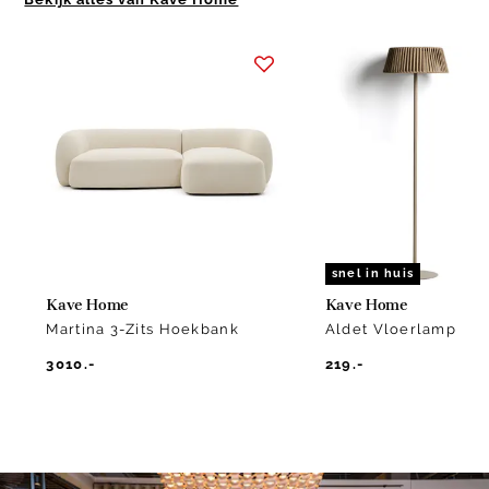
Item
1
of
2
snel in huis
Kave Home
Kave Home
Martina 3-Zits Hoekbank
Aldet Vloerlamp
3010.-
219.-