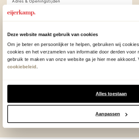
Adres & Openingstijden
Woonwinkel Veenendaal
Adres & Openingstijden
Outlet Zutphen
Deze website maakt gebruik van cookies
Adres & Openingstijden
Om je beter en persoonlijker te helpen, gebruiken wij cooki
cookies en het verzamelen van informatie door derden voor 
gebruik te maken van onze website ga je hier mee akkoord. V
TrustScore
4.7
| 15536 reviews
cookiebeleid
.
Klantenservice
Alles toestaan
Over Eijerkamp
Aanpassen