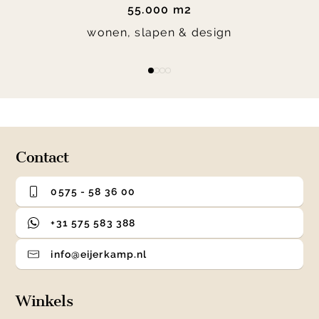
55.000 m2
wonen, slapen & design
Item
item
item
item
item
1
0
1
2
3
of
4
Contact
0575 - 58 36 00
+31 575 583 388
info@eijerkamp.nl
Winkels