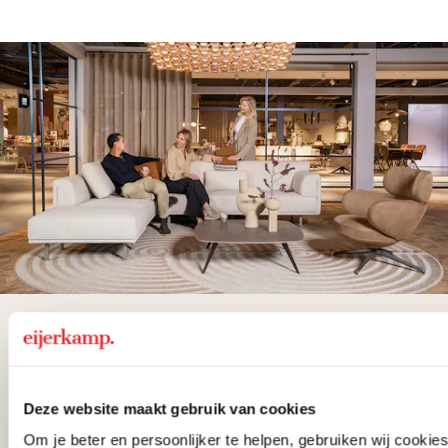
De woonwinkel
gezien op tv!
Deze website maakt gebruik van cookies
Wie kent het programma vtwonen
Om je beter en persoonlijker te helpen, gebruiken wij cooki