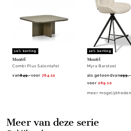
of
10
10% korting
10% korting
Montèl
Montèl
Combi Plus Salontafel
Myra Barstoel
van
849.-
voor
764.10
als getoond
van
299.
voor
269.10
meer mogelijkhede
Meer van deze serie