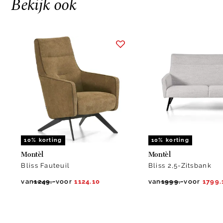
Bekijk ook
Item
1
of
7
10% korting
10% korting
Montèl
Montèl
Bliss Fauteuil
Bliss 2,5-Zitsbank
van
1249.-
voor
1124.10
van
1999.-
voor
1799.