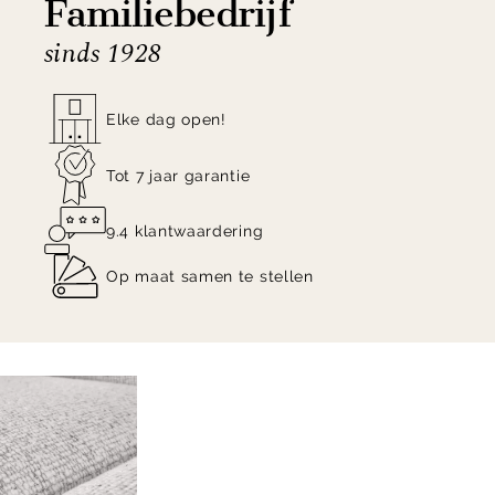
Familiebedrijf
sinds 1928
Elke dag open!
Tot 7 jaar garantie
9.4 klantwaardering
Op maat samen te stellen
Item
1
of