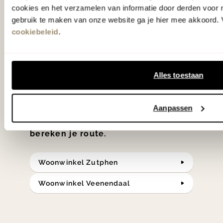
cookies en het verzamelen van informatie door derden voor 
'Weer verliefd op je huis' niet? We
gebruik te maken van onze website ga je hier mee akkoord. V
hebben met liefde de mooiste woon-,
cookiebeleid
.
slaap- en designcollecties
samengesteld met de mooiste
klassiekers en de nieuwste ontwerpen
Alles toestaan
in verrassende materialen en kleuren!
Aanpassen
Bekijk onze openingstijden en
bereken je route.
Woonwinkel Zutphen
Woonwinkel Veenendaal