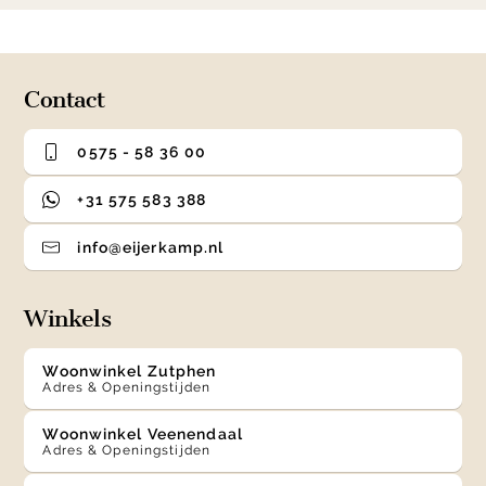
0
1
2
3
of
4
Contact
0575 - 58 36 00
+31 575 583 388
info@eijerkamp.nl
Winkels
Woonwinkel Zutphen
Adres & Openingstijden
Woonwinkel Veenendaal
Adres & Openingstijden