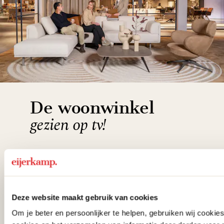
De woonwinkel
gezien op tv!
Wie kent het programma vtwonen
'Weer verliefd op je huis' niet? We
hebben met liefde de mooiste woon-,
Deze website maakt gebruik van cookies
slaap- en designcollecties
Om je beter en persoonlijker te helpen, gebruiken wij cooki
samengesteld met de mooiste