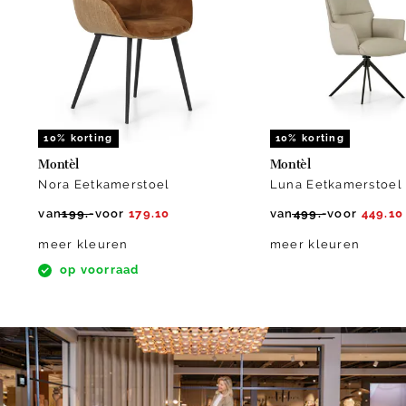
of
10
10% korting
10% korting
Montèl
Montèl
Nora Eetkamerstoel
Luna Eetkamerstoel
van
199.-
voor
179.10
van
499.-
voor
449.10
meer kleuren
meer kleuren
op voorraad