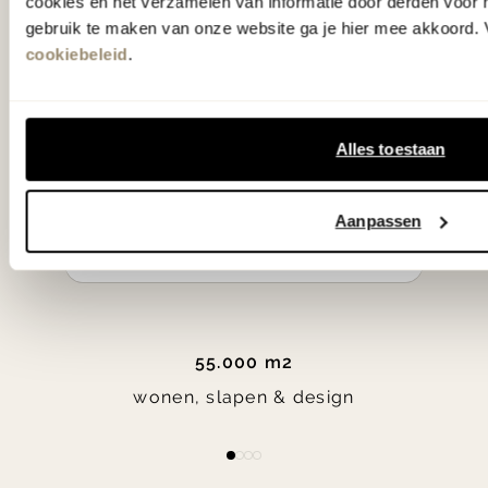
cookies en het verzamelen van informatie door derden voor 
klassiekers en de nieuwste ontwerpen
gebruik te maken van onze website ga je hier mee akkoord. V
in verrassende materialen en kleuren!
cookiebeleid
.
Bekijk onze openingstijden en
Alles toestaan
bereken je route.
Woonwinkel Zutphen
Aanpassen
Woonwinkel Veenendaal
55.000 m2
wonen, slapen & design
Item
item
item
item
item
1