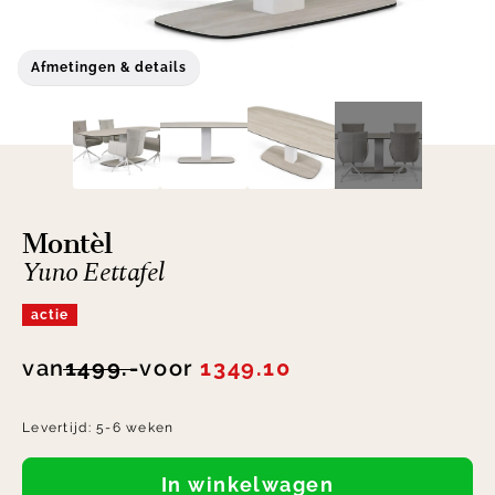
Afmetingen & details
Montèl
Yuno Eettafel
actie
van
1499.-
voor
1349.10
Levertijd:
5-6 weken
In winkelwagen