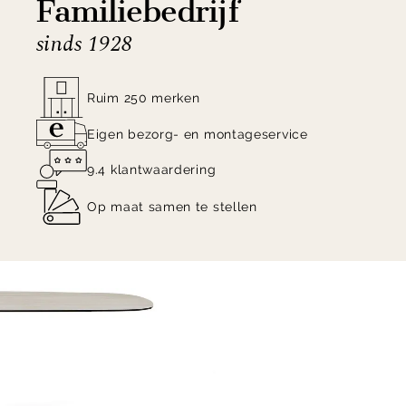
Familiebedrijf
sinds 1928
Ruim 250 merken
Eigen bezorg- en montageservice
9.4 klantwaardering
Op maat samen te stellen
Item
1
of
4