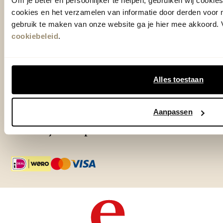
Om je beter en persoonlijker te helpen, gebruiken wij cooki
cookies en het verzamelen van informatie door derden voor 
Outlet Zutphen
gebruik te maken van onze website ga je hier mee akkoord. V
Adres & Openingstijden
cookiebeleid
.
TrustScore
4.7
| 15521 reviews
Alles toestaan
Klantenservice
Aanpassen
Over Eijerkamp