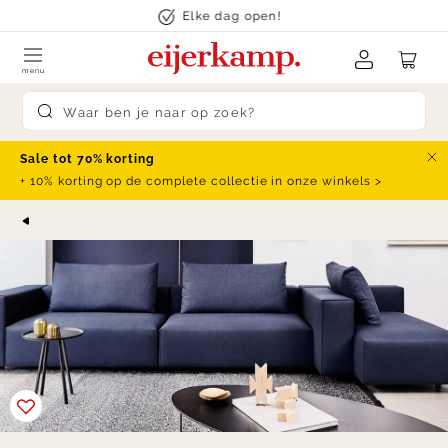
Skip to content
Elke dag open!
menu
Submit search
Sale tot 70% korting
Slu
+ 10% korting op de complete collectie in onze winkels >