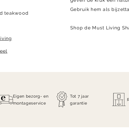
geven de kruk een natuur
Gebruik hem als bijzetta
ed teakwood
Shop de Must Living Sha
iving
ieel
Eigen bezorg- en
Tot 7 jaar
montageservice
garantie