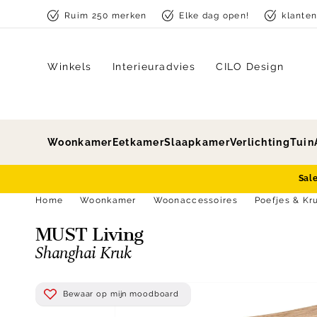
Skip to content
Ruim 250 merken
Elke dag open!
klante
Winkels
Interieuradvies
CILO Design
Woonkamer
Eetkamer
Slaapkamer
Verlichting
Tuin
Sal
Home
Woonkamer
Woonaccessoires
Poefjes & Kr
MUST Living
Shanghai Kruk
Bewaar op mijn moodboard