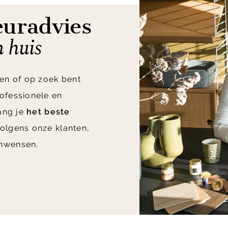
euradvies
n huis
en of op zoek bent
ofessionele en
vang je
het beste
olgens onze klanten,
nwensen.