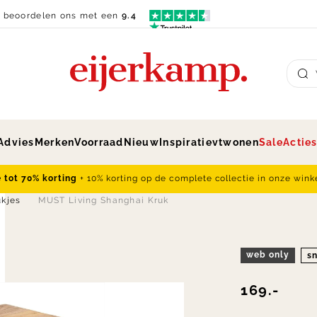
n beoordelen ons met een
9.4
Su
Advies
Merken
Voorraad
Nieuw
Inspiratie
vtwonen
Sale
Actie
e tot 70% korting
+ 10% korting op de complete collectie in onze wink
ukjes
MUST Living Shanghai Kruk
web only
sn
169.-