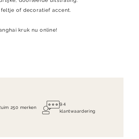
lijke, doorleefde uitstraling.
feltje of decoratief accent.
nghai kruk nu online!
9.4
Ruim 250 merken
klantwaardering