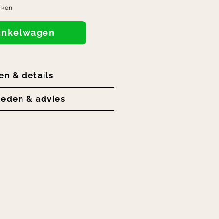
eken
winkelwagen
en & details
heden & advies