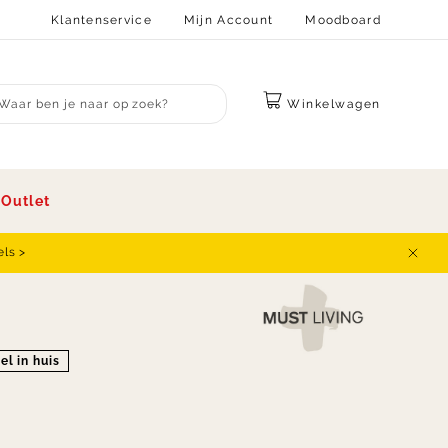
Klantenservice
Mijn Account
Moodboard
Winkelwagen
bmit search
s
Outlet
els >
Sluit
el in huis