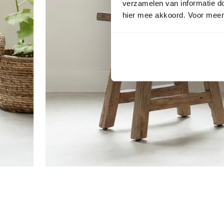
verzamelen van informatie d
hier mee akkoord. Voor meer 
Item
1
of
2