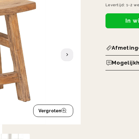
Levertijd:
1-2 w
In 
Afmeting
Mogelijk
Vergroten