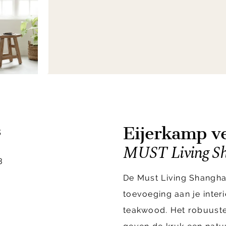
Eijerkamp ve
s
MUST Living Sh
3
De Must Living Shanghai
toevoeging aan je inter
teakwood. Het robuuste