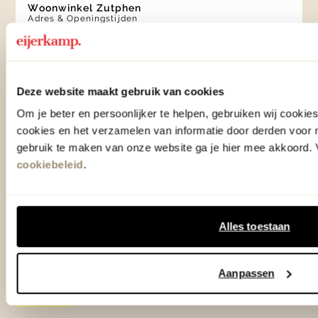
Woonwinkel Zutphen
Adres & Openingstijden
Woonwinkel Veenendaal
Adres & Openingstijden
Outlet Zutphen
Deze website maakt gebruik van cookies
Adres & Openingstijden
Om je beter en persoonlijker te helpen, gebruiken wij cooki
cookies en het verzamelen van informatie door derden voor 
gebruik te maken van onze website ga je hier mee akkoord. V
cookiebeleid
.
TrustScore
4.7
| 15536 reviews
Klantenservice
Alles toestaan
Over Eijerkamp
Aanpassen