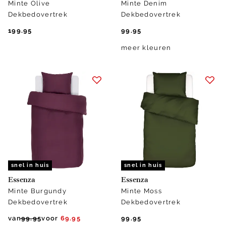
Minte Olive
Minte Denim
Dekbedovertrek
Dekbedovertrek
199.95
99.95
meer kleuren
snel in huis
snel in huis
Essenza
Essenza
Minte Burgundy
Minte Moss
Dekbedovertrek
Dekbedovertrek
van
99.95
voor
69.95
99.95