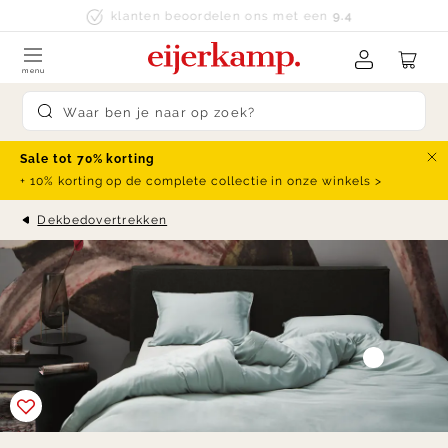
Skip to content
klanten beoordelen ons met een
9.4
menu
Submit search
Sale tot 70% korting
Slu
+ 10% korting op de complete collectie in onze winkels >
Dekbedovertrekken