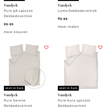
Vandyck
Vandyck
Pure 98 140x220
Loma Dekbedovertrek
Dekbedovertrek
69.95
99.95
meer maten
meer kleuren
snel in huis
snel in huis
Vandyck
Vandyck
Pure Serene
Pure Aura 140x220
Dekbedovertrek
Dekbedovertrek