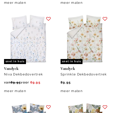
meer maten
meer maten
snel in huis
snel in huis
Vandyck
Vandyck
Niva Dekbedovertrek
Sprinkle Dekbedovertrek
van
89.95
voor
69.95
89.95
meer maten
meer maten