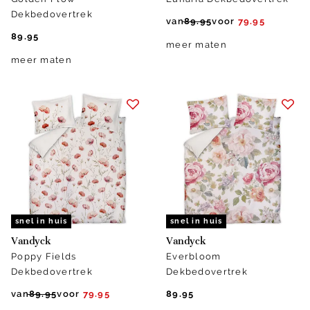
Dekbedovertrek
van
89.95
voor
79.95
89.95
meer maten
meer maten
snel in huis
snel in huis
Vandyck
Vandyck
Poppy Fields
Everbloom
Dekbedovertrek
Dekbedovertrek
van
89.95
voor
79.95
89.95