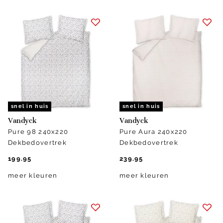
snel in huis
snel in huis
Vandyck
Vandyck
Pure 98 240x220
Pure Aura 240x220
Dekbedovertrek
Dekbedovertrek
199.95
239.95
meer kleuren
meer kleuren