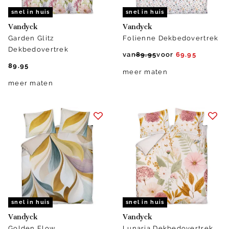
snel in huis
snel in huis
Vandyck
Vandyck
Garden Glitz
Folienne Dekbedovertrek
Dekbedovertrek
van
89.95
voor
69.95
89.95
meer maten
meer maten
snel in huis
snel in huis
Vandyck
Vandyck
Golden Flow
Lunaria Dekbedovertrek