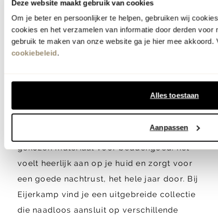
Deze website maakt gebruik van cookies
Om je beter en persoonlijker te helpen, gebruiken wij cooki
Katoenen dekbedovertrekken
cookies en het verzamelen van informatie door derden voor 
gebruik te maken van onze website ga je hier mee akkoord. V
cookiebeleid
.
Ben je op zoek naar katoenen
dekbedovertrekken die jouw
slaapkamer
een frisse en comfortabele uitstraling
Alles toestaan
geven? Met een dekbedovertrek van katoen
kies je voor kwaliteit, zachtheid en tijdloos
Aanpassen
design. Katoen is niet voor niets het meest
gekozen materiaal voor beddengoed: het
voelt heerlijk aan op je huid en zorgt voor
een goede nachtrust, het hele jaar door. Bij
Eijerkamp vind je een uitgebreide collectie
die naadloos aansluit op verschillende