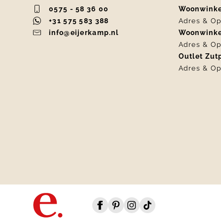
0575 - 58 36 00
Woonwink
+31 575 583 388
Adres & Op
info@eijerkamp.nl
Woonwink
Adres & Op
Outlet Zu
Adres & Op