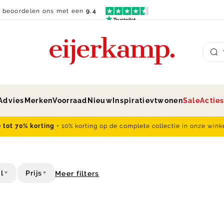
n beoordelen ons met een
9.4
Su
Advies
Merken
Voorraad
Nieuw
Inspiratie
vtwonen
Sale
Actie
e tot 70% korting
+ 10% korting op de complete collectie in onze wink
l
Prijs
Meer filters