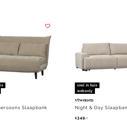
is
snel in huis
webonly
vtwonen
persoons Slaapbank
Night & Day Slaapba
1349.-