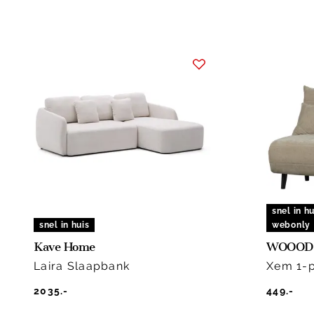
snel in hu
snel in huis
webonly
Kave Home
WOOOD
Laira Slaapbank
Xem 1-
2035.-
449.-