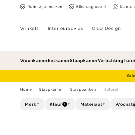
Skip to content
Ruim 250 merken
Elke dag open!
klante
Winkels
Interieuradvies
CILO Design
Woonkamer
Eetkamer
Slaapkamer
Verlichting
Tuin
Sal
Home
Slaapkamer
Slaapbanken
Naturel
Merk
Kleur
Materiaal
Woonstij
1