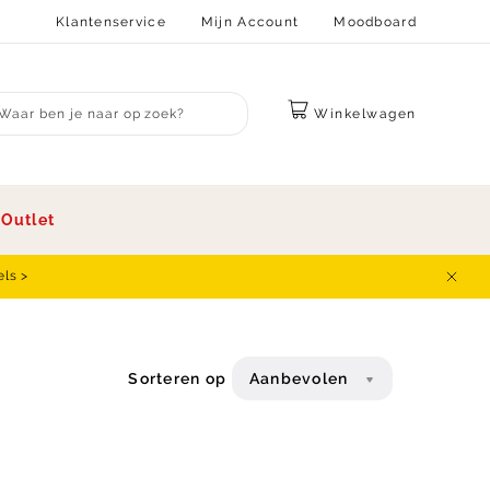
Klantenservice
Mijn Account
Moodboard
Winkelwagen
bmit search
s
Outlet
els >
Sluit
Sorteren op
Aanbevolen