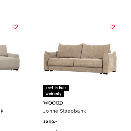
snel in huis
webonly
WOOOD
nk
Jonne Slaapbank
1099.-