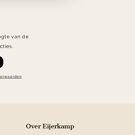
oogte van de
cties.
oorwaarden
.
Over Eijerkamp