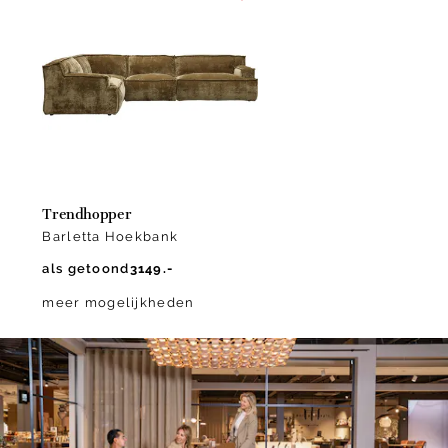
1
of
1
Trendhopper
Barletta Hoekbank
als getoond
3149.-
meer mogelijkheden