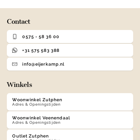
of
4
Contact
0575 - 58 36 00
+31 575 583 388
info@eijerkamp.nl
Winkels
Woonwinkel Zutphen
Adres & Openingstijden
Woonwinkel Veenendaal
Adres & Openingstijden
Outlet Zutphen