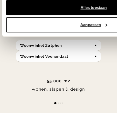
in verrassende materialen en kleuren!
Alles toestaan
Bekijk onze openingstijden en
Aanpassen
bereken je route.
Woonwinkel Zutphen
Woonwinkel Veenendaal
55.000 m2
wonen, slapen & design
Item
item
item
item
item
1
0
1
2
3