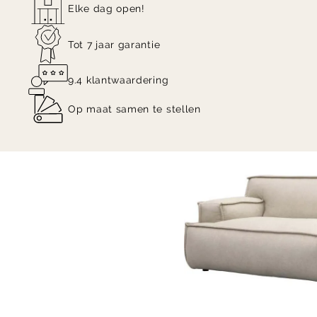
Elke dag open!
Tot 7 jaar garantie
9.4 klantwaardering
Op maat samen te stellen
Item
1
of
10