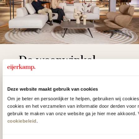
De woonwinkel
gezien op tv!
Wie kent het programma vtwonen
Deze website maakt gebruik van cookies
'Weer verliefd op je huis' niet? We
Om je beter en persoonlijker te helpen, gebruiken wij cooki
cookies en het verzamelen van informatie door derden voor 
hebben met liefde de mooiste woon-,
gebruik te maken van onze website ga je hier mee akkoord. V
slaap- en designcollecties
cookiebeleid
.
samengesteld met de mooiste
klassiekers en de nieuwste ontwerpen