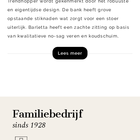
Trendhopper wordt gekenmerkt door het robuuste
en eigentijdse design. De bank heeft grove
opstaande stiknaden wat zorgt voor een stoer
uiterlijk. Barletta heeft een zachte zitting op basis
van kwalitatieve no-sag veren en koudschuim,
waardoor je optimaal zitcomfort ervaart. Naast de
Lees meer
getoonde uitvoering is Barletta ook verkrijgbaar als
hoekbank.
Shop Barletta 3-zitsbank uit de collectie van
Trendhopper nu online of vraag vrijblijvend een
offerte aan!
Familiebedrijf
sinds 1928